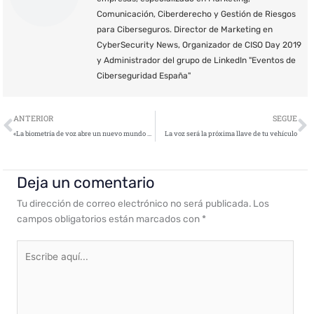
Comunicación, Ciberderecho y Gestión de Riesgos
para Ciberseguros. Director de Marketing en
CyberSecurity News, Organizador de CISO Day 2019
y Administrador del grupo de LinkedIn "Eventos de
Ciberseguridad España"
Ant
S
ANTERIOR
SEGUE
«La biometría de voz abre un nuevo mundo de posibilidades en lo que a ciberseguridad aplicada al uso de altavoces inteligentes se refiere»
La voz será la próxima llave de tu vehículo
Deja un comentario
Tu dirección de correo electrónico no será publicada.
Los
campos obligatorios están marcados con
*
Escribe
aquí...