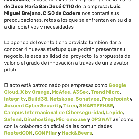
de
Jose María San José CTIO
de la empresa;
Luis
Miguel Brejano, CISO de Codere
nos contará sus
preocupaciones, retos a los que se enfrentan en su día
a día, objetivos y necesidades.
La agenda del evento tiene previsto también dar a
conocer 4 nuevas startups que podrán presentar su
negocio, la escalabilidad del proyecto, la propuesta de
valor o el grado de innovación a través de un elevator
pitch.
El acto está patrocinado por empresas como
Google
Cloud
,
X by Orange
,
McAfee
,
A3Sec
,
Trend Micro
,
Integrity
,
Build38
,
Netskope
,
Sonatype
,
Proofpoint
y
Ackcent CyberSecurity
,
Tixeo
,
SMARTFENSE
,
Campus Internacional de Ciberseguridad
,
Lepide
,
Safend
,
Dinahosting
,
Micromouse
y
OPSWAT
así como
con la colaboración oficial de las comunidades
RootedCON
,
CONPilar
y
Hack&Beers
.