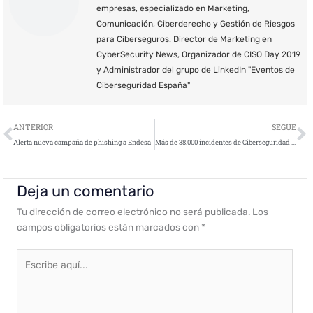
empresas, especializado en Marketing,
Comunicación, Ciberderecho y Gestión de Riesgos
para Ciberseguros. Director de Marketing en
CyberSecurity News, Organizador de CISO Day 2019
y Administrador del grupo de LinkedIn "Eventos de
Ciberseguridad España"
Ant
S
ANTERIOR
SEGUE
Alerta nueva campaña de phishing a Endesa
Más de 38.000 incidentes de Ciberseguridad tuvieron lugar en España en 2018
Deja un comentario
Tu dirección de correo electrónico no será publicada.
Los
campos obligatorios están marcados con
*
Escribe
aquí...