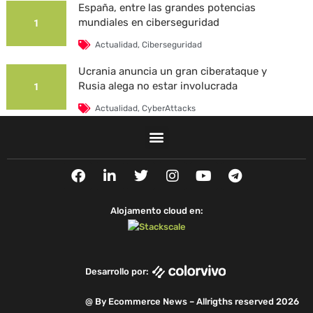
España, entre las grandes potencias
mundiales en ciberseguridad
1
Actualidad
,
Ciberseguridad
Ucrania anuncia un gran ciberataque y
Rusia alega no estar involucrada
1
Actualidad
,
CyberAttacks
La Universidad Autónoma de Barcelona es
víctima de un ciberataque
1
F
L
T
I
Y
T
Actualidad
,
CyberAttacks
,
Security Breaches
a
i
w
n
o
e
c
n
i
s
u
l
e
k
t
t
t
e
Alojamento cloud en:
b
e
t
a
u
g
o
d
e
g
b
r
o
i
r
r
e
a
k
n
a
m
Desarrollo por:
m
@ By Ecommerce News – Allrigths reserved 2026