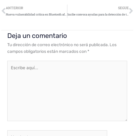
Ant
S
ANTERIOR
SEGUE
Nueva vulnerabilidad crítica en Bluetooth afecta a múltiples dispositivos
Incibe convoca ayudas para la detección de talento en ciberseguridad
Deja un comentario
Tu dirección de correo electrónico no será publicada.
Los
campos obligatorios están marcados con
*
Escribe
aquí...
Nombre*