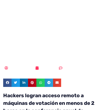
horas para
hackear el
sistema electoral
en DefCon
Samuel Rodríguez
02/08/2018
Sin comentarios
Hackers logran acceso remoto a
máquinas de votación en menos de 2