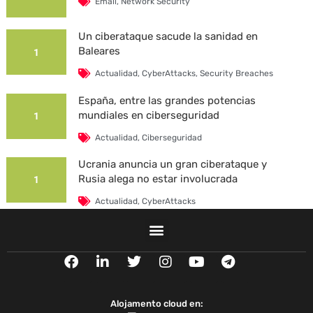
Email
,
Network Security
Un ciberataque sacude la sanidad en
Baleares
1
Actualidad
,
CyberAttacks
,
Security Breaches
España, entre las grandes potencias
mundiales en ciberseguridad
1
Actualidad
,
Ciberseguridad
Ucrania anuncia un gran ciberataque y
Rusia alega no estar involucrada
1
Actualidad
,
CyberAttacks
La Universidad Autónoma de Barcelona es
víctima de un ciberataque
1
F
L
T
I
Y
T
Actualidad
,
CyberAttacks
,
Security Breaches
a
i
w
n
o
e
c
n
i
s
u
l
e
k
t
t
t
e
Alojamento cloud en: