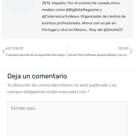
2012. Inquieto. Por el camino he creado otros
medios como @BigDataMagazine y
@CybersecurityNews. Organizador de cientos de
eventos profesionales. Ahora con un pie en
Portugal y otro en México… Muy del @GetafeCF
Ant
S
ANTERIOR
SEGUE
5 razones para llevar la seguridad del endpoint a la nube ahora
Check Point Software amplía Infinity con una completa gama de gateways de seguridad Quantum
Deja un comentario
Tu dirección de correo electrónico no será publicada.
Los
campos obligatorios están marcados con
*
Escribe
aquí...