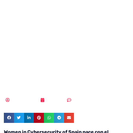
anfitriona de la
primera reunión
de Women in
Cybersecurity of
Spain
Vicente Ramírez
16/07/2018
Sin comentarios
Women in Cybersecurity of Spain nace con el