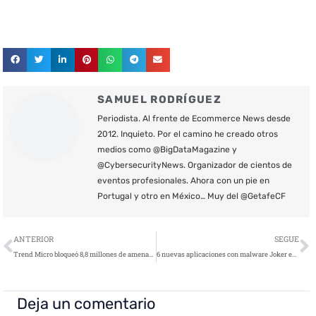
SAMUEL RODRÍGUEZ
Periodista. Al frente de Ecommerce News desde
2012. Inquieto. Por el camino he creado otros
medios como @BigDataMagazine y
@CybersecurityNews. Organizador de cientos de
eventos profesionales. Ahora con un pie en
Portugal y otro en México… Muy del @GetafeCF
Ant
S
ANTERIOR
SEGUE
Trend Micro bloqueó 8,8 millones de amenazas de COVID-19 en la primera mitad de 2020
6 nuevas aplicaciones con malware Joker en Google Play
Deja un comentario