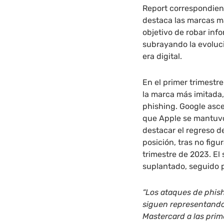
Report correspondient
destaca las marcas m
objetivo de robar inf
subrayando la evoluci
era digital.
En el primer trimestr
la marca más imitada,
phishing. Google asc
que Apple se mantuvo
destacar el regreso d
posición, tras no figu
trimestre de 2023. El
suplantado, seguido p
“Los ataques de phis
siguen representando
Mastercard a las prime