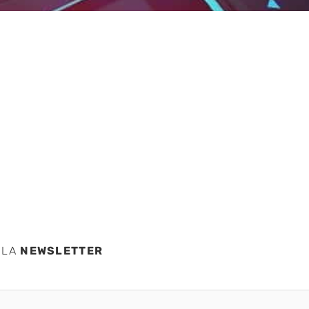
rcard
ing en
 LA
NEWSLETTER