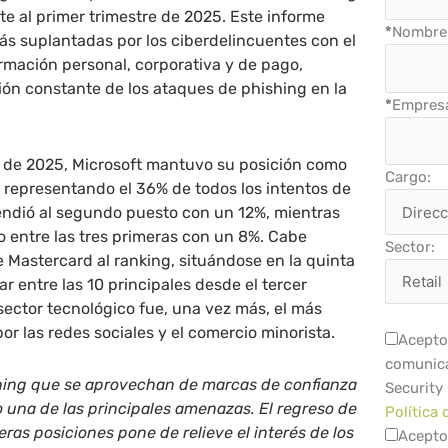
e al primer trimestre de 2025. Este informe
*
Nombre 
ás suplantadas por los ciberdelincuentes con el
ormación personal, corporativa y de pago,
ón constante de los ataques de phishing en la
*
Empres
e de 2025, Microsoft mantuvo su posición como
Cargo:
 representando el 36% de todos los intentos de
endió al segundo puesto con un 12%, mientras
 entre las tres primeras con un 8%. Cabe
Sector:
e Mastercard al ranking, situándose en la quinta
rar entre las 10 principales desde el tercer
 sector tecnológico fue, una vez más, el más
or las redes sociales y el comercio minorista.
Acepto 
comunica
hing que se aprovechan de marcas de confianza
Security
 una de las principales amenazas. El regreso de
Política 
ras posiciones pone de relieve el interés de los
Acepto