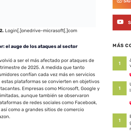
SÍ
S
2.
Login[.]onedrive-micrasoft[.]com
MÁS C
r: el auge de los ataques al sector
 volvió a ser el más afectado por ataques de
1
 trimestre de 2025. A medida que tanto
midores confían cada vez más en servicios
e, estas plataformas se convierten en objetivos
 atacantes. Empresas como Microsoft, Google y
1
 imitadas, aunque también se observaron
lataformas de redes sociales como Facebook,
 así como a grandes sitios de comercio
azon.
1