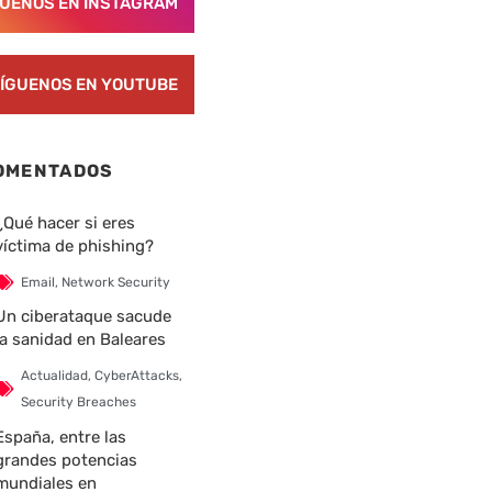
GUENOS EN INSTAGRAM
ÍGUENOS EN YOUTUBE
OMENTADOS
¿Qué hacer si eres
víctima de phishing?
Email
,
Network Security
Un ciberataque sacude
la sanidad en Baleares
Actualidad
,
CyberAttacks
,
Security Breaches
España, entre las
grandes potencias
mundiales en