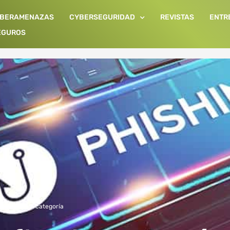
IBERAMENAZAS
CYBERSEGURIDAD
REVISTAS
ENTR
EGUROS
reaches
,
Sin categoría