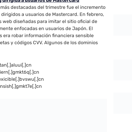
 dirigida a usuarios de Mastercard
más destacadas del trimestre fue el incremento
 dirigidos a usuarios de Mastercard. En febrero,
web diseñadas para imitar el sitio oficial de
lmente enfocadas en usuarios de Japón. El
os era robar información financiera sensible
etas y códigos CVV. Algunos de los dominios
an[.]aluui[.]cn
iern[.]gmkt6q[.]cn
xicible[.]bvswu[.]cn
nsish[.]gmkt7e[.]cn