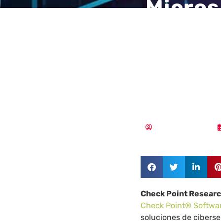
Micros
suplan
vuelve
el qui
Aldana Balmaceda
Check Point Resear
Check Point® Softwar
soluciones de cibers