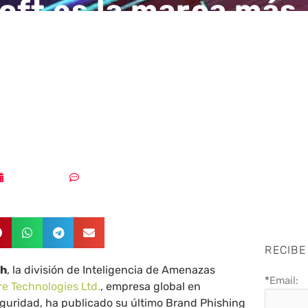
oft es la marca más
tada (36%) y Maste
 al ranking de phish
nto puesto
27/04/2025
Sin comentarios
RECIBE
ch
, la división de Inteligencia de Amenazas
*
Email:
e Technologies Ltd.
, empresa global en
eguridad, ha publicado su último Brand Phishing