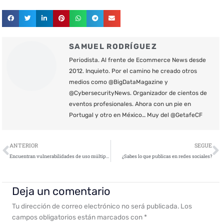
SAMUEL RODRÍGUEZ
Periodista. Al frente de Ecommerce News desde
2012. Inquieto. Por el camino he creado otros
medios como @BigDataMagazine y
@CybersecurityNews. Organizador de cientos de
eventos profesionales. Ahora con un pie en
Portugal y otro en México… Muy del @GetafeCF
Ant
S
ANTERIOR
SEGUE
Encuentran vulnerabilidades de uso múltiple en Microsoft Word
¿Sabes lo que publicas en redes sociales?
Deja un comentario
Tu dirección de correo electrónico no será publicada.
Los
campos obligatorios están marcados con
*