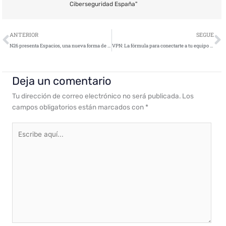
Ciberseguridad España"
Ant
S
ANTERIOR
SEGUE
N26 presenta ​Espacios​, una nueva forma de organizar y ahorrar dinero con máxima flexibilidad
VPN: La fórmula para conectarte a tu equipo de forma remota y segura
Deja un comentario
Tu dirección de correo electrónico no será publicada.
Los
campos obligatorios están marcados con
*
Escribe
aquí...