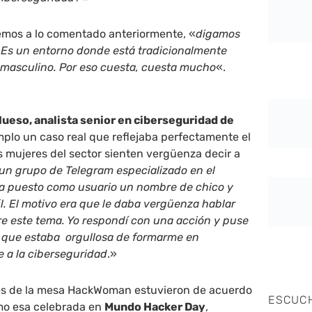
vemos a lo comentado anteriormente, «
digamos
. Es un entorno donde está tradicionalmente
r masculino. Por eso cuesta, cuesta mucho
«.
ueso, analista senior en ciberseguridad de
plo un caso real que reflejaba perfectamente el
mujeres del sector sienten vergüenza decir a
un grupo de Telegram especializado en el
nía puesto como usuario un nombre de chico y
fil. El motivo era que le daba vergüenza hablar
re este tema. Yo respondí con una acción y puse
je que estaba
orgullosa de formarme en
e a la ciberseguridad
.»
tes de la mesa HackWoman estuvieron de acuerdo
ESCUC
mo esa celebrada en
Mundo Hacker Day
,