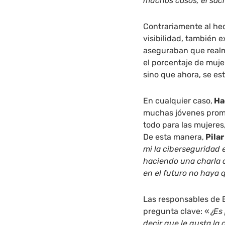
muchos casos, el sacri
Contrariamente al hec
visibilidad, también 
aseguraban que realm
el porcentaje de muj
sino que ahora, se es
En cualquier caso,
Ha
muchas jóvenes promes
todo para las mujeres,
De esta manera,
Pilar
mi la ciberseguridad 
haciendo una charla 
en el futuro no haya 
Las responsables de E
pregunta clave: «
¿Es
decir que le gusta la