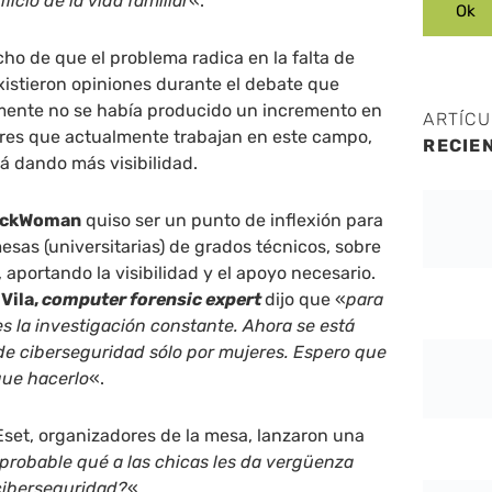
ficio de la vida familiar
«.
ho de que el problema radica en la falta de
existieron opiniones durante el debate que
ente no se había producido un incremento en
ARTÍC
eres que actualmente trabajan en este campo,
RECIE
tá dando más visibilidad.
ckWoman
quiso ser un punto de inflexión para
as (universitarias) de grados técnicos, sobre
 aportando la visibilidad y el apoyo necesario.
 Vila,
computer forensic expert
dijo que «
para
es la investigación constante. Ahora se está
de ciberseguridad sólo por mujeres. Espero que
que hacerlo
«.
set, organizadores de la mesa, lanzaron una
 probable qué a las chicas les da vergüenza
 ciberseguridad?
«