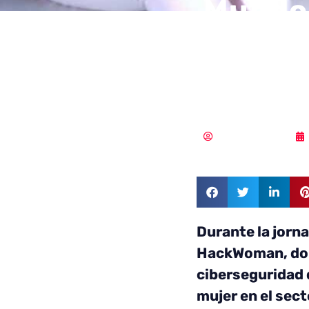
Mundo 
mesa e
cibers
Vicente Ramírez
Durante la jorn
HackWoman, don
ciberseguridad d
mujer en el sect