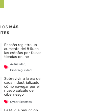
ULOS
MÁS
NTES
España registra un
aumento del 81% en
las estafas por falsas
tiendas online
Actualidad
,
Ciberseguridad
Sobrevivir a la era del
caos industrializado:
cómo navegar por el
nuevo cálculo del
ciberriesgo
Cyber Expertos
La IA y la reducción