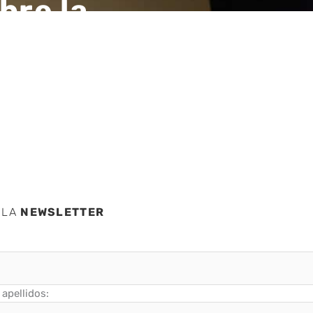
bre la
en
 LA
NEWSLETTER
apellidos: