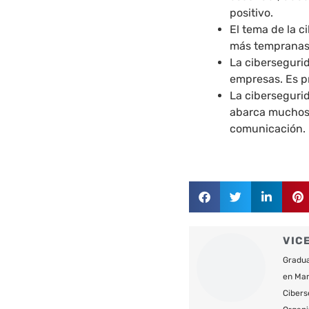
positivo.
El tema de la 
más tempranas
La ciberseguri
empresas. Es p
La cibersegurid
abarca muchos
comunicación.
VIC
Gradua
en Mar
Cibers