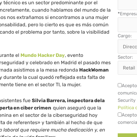
 y técnico es un sector predominante por el
oncretamente, cuando hablamos del mundo de la
*
Empres
os nos extrañamos si encontramos a una mujer
nsabilidad, pero lo cierto es que es más común
cando el problema por tanto, sobre la visibilidad
Cargo:
urante el
Mundo Hacker Day
, evento
Sector:
erseguridad y celebrado en Madrid el pasado mes
jornada asistimos a la mesa redonda
HackWoman
y durante la cual quedó reflejada esta falta de
mente tiene en el sector TI, la mujer.
Acepto 
comunica
asistentes fue
Silvia Barrera, inspectora dela
Security
xperta en ciber crimen
quien aseguró que la
Política 
nina en el sector de la ciberseguridad hoy
Acepto
lta de referentes» y también al hecho de que
comercia
to laboral que requiere mucha dedicación y, en