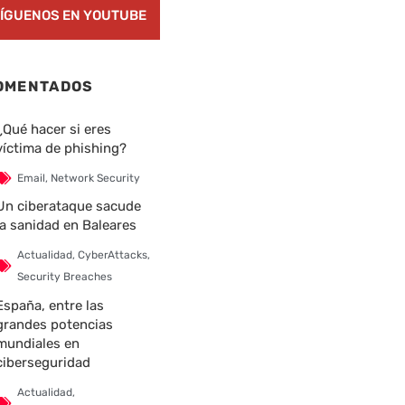
ÍGUENOS EN YOUTUBE
OMENTADOS
¿Qué hacer si eres
víctima de phishing?
Email
,
Network Security
Un ciberataque sacude
la sanidad en Baleares
Actualidad
,
CyberAttacks
,
Security Breaches
España, entre las
grandes potencias
mundiales en
ciberseguridad
Actualidad
,