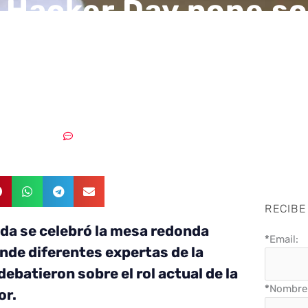
Hacker Day pone so
l papel de la mujer 
eguridad
08/05/2018
Sin comentarios
RECIBE
ada se celebró la mesa redonda
*
Email:
de diferentes expertas de la
ebatieron sobre el rol actual de la
*
Nombre 
or.