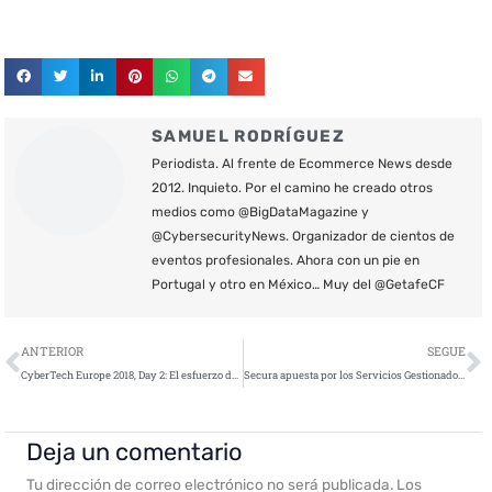
SAMUEL RODRÍGUEZ
Periodista. Al frente de Ecommerce News desde
2012. Inquieto. Por el camino he creado otros
medios como @BigDataMagazine y
@CybersecurityNews. Organizador de cientos de
eventos profesionales. Ahora con un pie en
Portugal y otro en México… Muy del @GetafeCF
Ant
S
ANTERIOR
SEGUE
CyberTech Europe 2018, Day 2: El esfuerzo de Europa por ser un referente en ciberseguridad
Secura apuesta por los Servicios Gestionados y pone foco en su SOC
Deja un comentario
Tu dirección de correo electrónico no será publicada.
Los