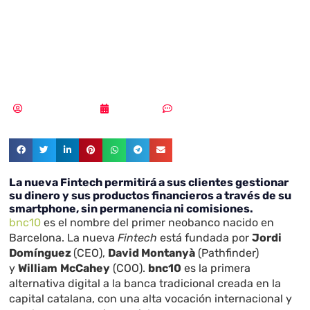
neobanco de
Barcelona, bnc10
Samuel Rodríguez
01/10/2018
Sin comentarios
La nueva Fintech permitirá a sus clientes gestionar
su dinero y sus productos financieros a través de su
smartphone, sin permanencia ni comisiones.
bnc10
es el nombre del primer neobanco nacido en
Barcelona. La nueva
Fintech
está fundada por
Jordi
Domínguez
(CEO),
David Montanyà
(Pathfinder)
y
William
McCahey
(COO).
bnc10
es la primera
alternativa digital a la banca tradicional creada en la
capital catalana, con una alta vocación internacional y