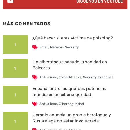
SÍGUENOS EN YOUTUBE
MÁS COMENTADOS
¿Qué hacer si eres víctima de phishing?
1
Email
,
Network Security
Un ciberataque sacude la sanidad en
Baleares
1
Actualidad
,
CyberAttacks
,
Security Breaches
España, entre las grandes potencias
mundiales en ciberseguridad
1
Actualidad
,
Ciberseguridad
Ucrania anuncia un gran ciberataque y
Rusia alega no estar involucrada
1