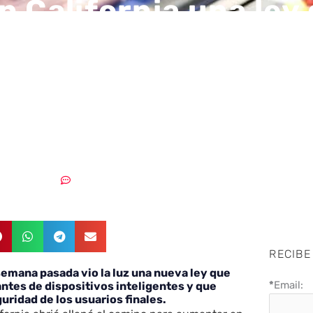
n California una ley
rá a fabricantes a tr
erseguridad desde e
 de los dispositivos
10/10/2018
Sin comentarios
RECIBE
 semana pasada vio la luz una nueva ley que
*
Email:
cantes de dispositivos inteligentes y que
uridad de los usuarios finales.