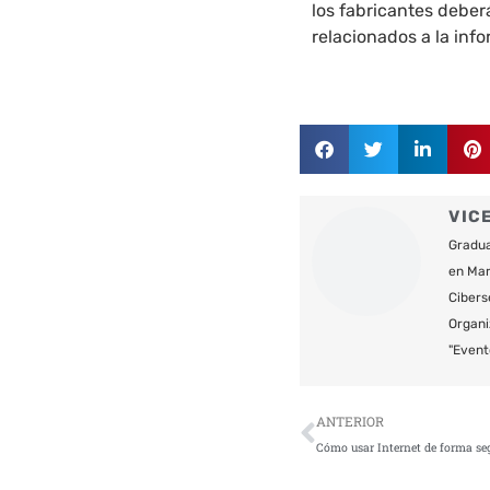
los fabricantes debe
relacionados a la inf
VIC
Gradua
en Mar
Cibers
Organi
"Event
Ant
ANTERIOR