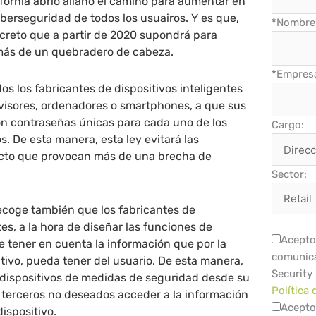
fornia abrió allanó el camino para aumentar en
iberseguridad de todos los usuairos. Y es que,
*
Nombre 
ecreto que a partir de 2020 supondrá para
más de un quebradero de cabeza.
*
Empres
dos los fabricantes de dispositivos inteligentes
evisores, ordenadores o smartphones, a que sus
n contraseñas únicas para cada uno de los
Cargo:
s. De esta manera, esta ley evitará las
cto que provocan más de una brecha de
Sector:
ecoge también que los fabricantes de
tes, a la hora de diseñar las funciones de
Acepto 
 tener en cuenta la información que por la
comunica
itivo, pueda tener del usuario. De esta manera,
Security
 dispositivos de medidas de seguridad desde su
Política 
 terceros no deseados acceder a la información
Acepto
ispositivo.