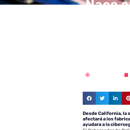
Nace e
obliga
la cib
diseño
Vicente Ramírez
Desde California, la
afectará a los fabri
ayudara a la ciberseg