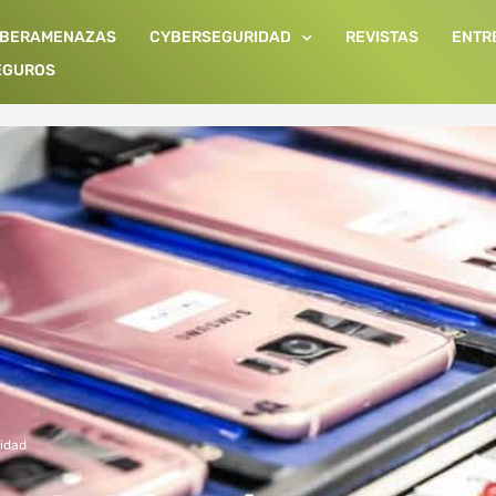
IBERAMENAZAS
CYBERSEGURIDAD
REVISTAS
ENTR
EGUROS
idad