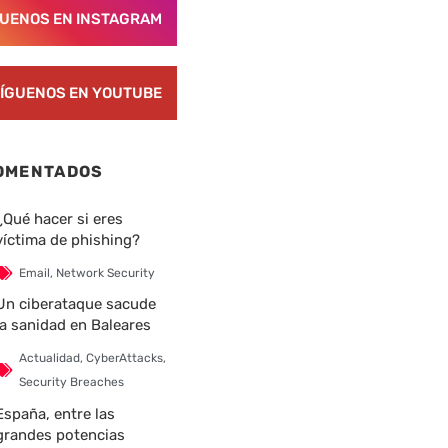
GUENOS EN INSTAGRAM
ÍGUENOS EN YOUTUBE
OMENTADOS
¿Qué hacer si eres
víctima de phishing?
Email
,
Network Security
Un ciberataque sacude
la sanidad en Baleares
Actualidad
,
CyberAttacks
,
Security Breaches
España, entre las
grandes potencias