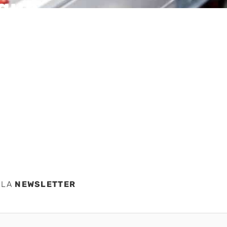
 que
abajar
l mismo
 LA
NEWSLETTER