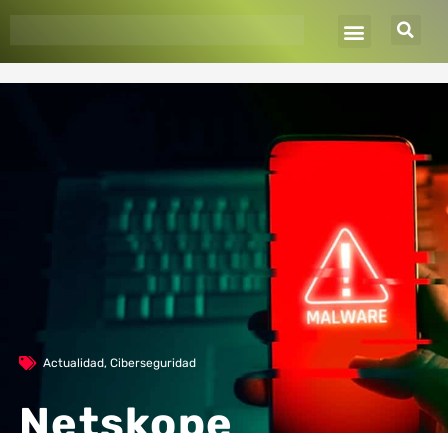
Ir
al
contenido
Actualidad
,
Ciberseguridad
Netskope