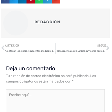
REDACCIÓN
Ant
S
ANTERIOR
SEGUE
Así atacan los ciberdelincuentes mediante la técnica del bluesnarfing
Falsos mensajes en LinkedIn y cómo proteger tu cuenta de los robos de credenciales
Deja un comentario
Tu dirección de correo electrónico no será publicada.
Los
campos obligatorios están marcados con
*
Escribe
aquí...