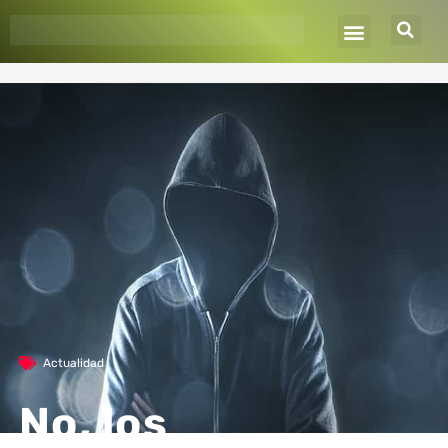
Ir
al
contenido
Actualidad
No, los