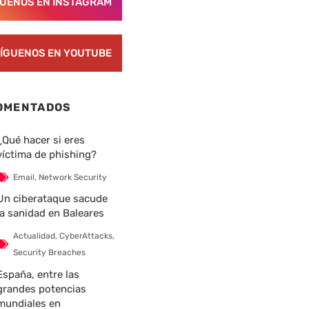
GUENOS EN INSTAGRAM
ÍGUENOS EN YOUTUBE
OMENTADOS
¿Qué hacer si eres
víctima de phishing?
Email
,
Network Security
Un ciberataque sacude
la sanidad en Baleares
Actualidad
,
CyberAttacks
,
Security Breaches
España, entre las
grandes potencias
mundiales en