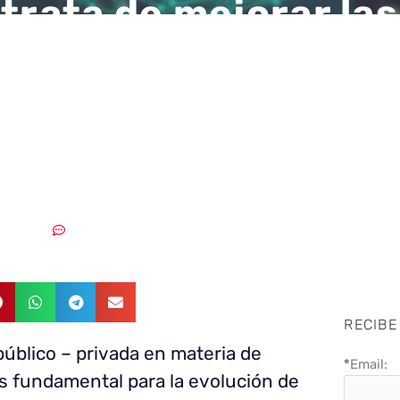
 trata de mejorar las
sticas de paridad en
, se trata de que se
zca el talento”
2/01/2020
Sin comentarios
RECIBE
público – privada en materia de
*
Email:
s fundamental para la evolución de