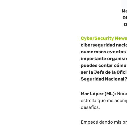
Ma
O
D
CyberSecurity News
ciberseguridad nacio
numerosos eventos y 
importante organismo
puedes contar cómo h
ser la Jefa de la Of
Seguridad Nacional
Mar López (ML):
Nunc
estrella que me acom
desafíos.
Empecé dando mis pri