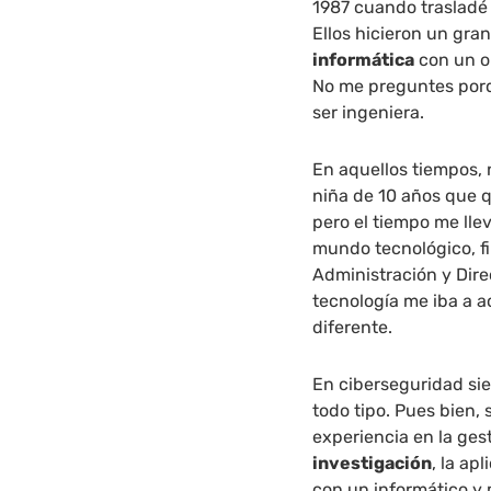
1987 cuando trasladé 
Ellos hicieron un gra
informática
con un o
No me preguntes porqu
ser ingeniera.
En aquellos tiempos, 
niña de 10 años que 
pero el tiempo me llev
mundo tecnológico, fi
Administración y Dir
tecnología me iba a 
diferente.
En ciberseguridad sie
todo tipo. Pues bien, 
experiencia en la ges
investigación
, la ap
con un informático y