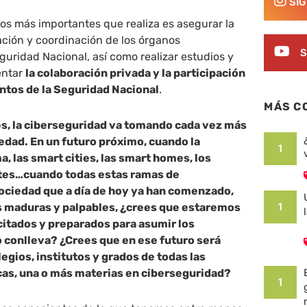
SÍ
jos más importantes que realiza es asegurar la
ación y coordinación de los órganos
S
uridad Nacional, así como realizar estudios y
entar
la colaboración privada y la participación
ntos de la Seguridad Nacional
.
MÁS C
es, la ciberseguridad va tomando cada vez más
iedad. En un futuro próximo, cuando la
1
 las smart cities, las smart homes, los
ntes…cuando todas estas ramas de
 sociedad que a día de hoy ya han comenzado,
s maduras y palpables, ¿crees que estaremos
1
itados y preparados para asumir los
 conlleva? ¿Crees que en ese futuro será
legios, institutos y grados de todas las
cas, una o más materias en ciberseguridad?
1