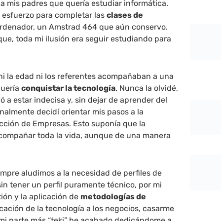
a mis padres que quería estudiar informática.
n esfuerzo para completar las
clases de
rdenador, un Amstrad 464 que aún conservo.
e, toda mi ilusión era seguir estudiando para
ni la edad ni los referentes acompañaban a una
quería
conquistar la tecnología
. Nunca la olvidé,
ó a estar indecisa y, sin dejar de aprender del
nalmente decidí orientar mis pasos a la
ección de Empresas. Esto suponía que la
acompañar toda la vida, aunque de una manera
mpre aludimos a la necesidad de perfiles de
sin tener un perfil puramente técnico, por mi
tión y la aplicación de
metodologías de
licación de la tecnología a los negocios, casarme
 mi parte más “teki” he acabado dedicándome a