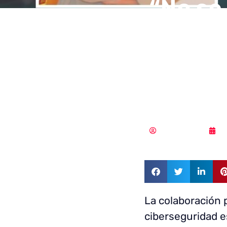
“No se
estadí
sector
recono
Vicente Ramírez
0
La colaboración 
ciberseguridad e