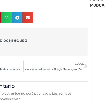
PODCA
Z DOMINGUEZ
Siguie
SEGUE
iCloud no está regalando 50 GB de almacenamiento, no caigas en el phishing
La nueva actualización de Google Chrome para Escritorio brinda mayor control sobre la privacidad
ntario
o electrónico no será publicada.
Los campos
arcados con
*