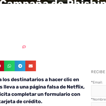
Campaña de Phishi
ta a Netflix para es
de tarjetas de crédi
04/08/2023
Sin comentarios
RECIBE
a los destinatarios a hacer clic en
*
Email:
s lleva a una página falsa de Netflix,
licita completar un formulario con
*
Nombre 
tarjeta de crédito.