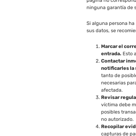
página no corresponde 
ninguna garantía de 
Si alguna persona ha 
sus datos, se recomie
Marcar el corr
entrada.
Esto a
Contactar inme
notificarles la
tanto de posib
necesarias para
afectada.
Revisar regul
víctima debe m
posibles trans
no autorizado.
Recopilar evid
capturas de pan