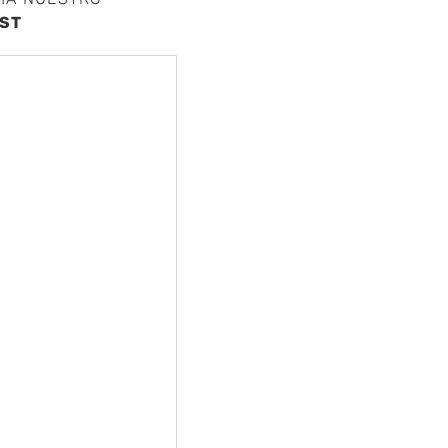
ST
nte