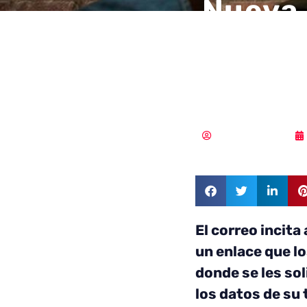
Nueva 
suplan
datos 
MLuz Dominguez
El correo incita 
un enlace que lo
donde se les so
los datos de su 