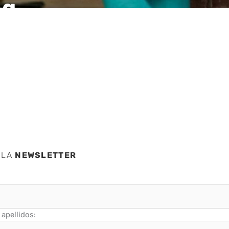
ng
tafar
to
 LA
NEWSLETTER
apellidos: