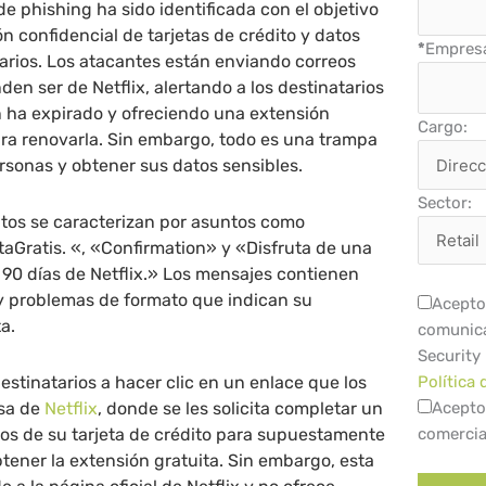
 phishing ha sido identificada con el objetivo
n confidencial de tarjetas de crédito y datos
*
Empres
arios. Los atacantes están enviando correos
en ser de Netflix, alertando a los destinatarios
n ha expirado y ofreciendo una extensión
Cargo:
ara renovarla. Sin embargo, todo es una trampa
rsonas y obtener sus datos sensibles.
Sector:
ntos se caracterizan por asuntos como
aGratis. «, «Confirmation» y «Disfruta de una
 90 días de Netflix.» Los mensajes contienen
 y problemas de formato que indican su
Acepto 
a.
comunica
Security
 destinatarios a hacer clic en un enlace que los
Política 
lsa de
Netflix
, donde se les solicita completar un
Acepto
tos de su tarjeta de crédito para supuestamente
comercia
btener la extensión gratuita. Sin embargo, esta