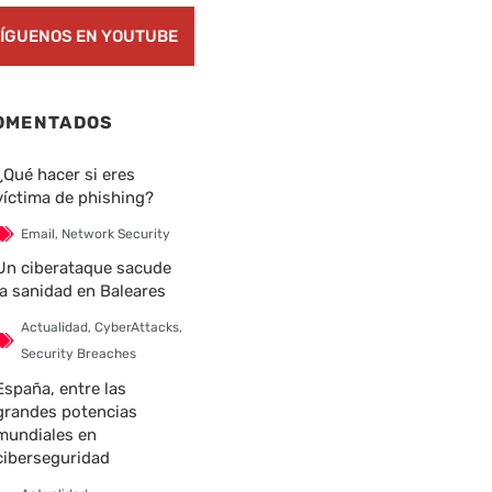
ÍGUENOS EN YOUTUBE
OMENTADOS
¿Qué hacer si eres
víctima de phishing?
Email
,
Network Security
Un ciberataque sacude
la sanidad en Baleares
Actualidad
,
CyberAttacks
,
Security Breaches
España, entre las
grandes potencias
mundiales en
ciberseguridad