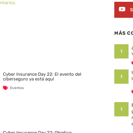
ntarios.
S
MÁS C
1
Cyber Insurance Day 22: El evento del
1
ciberseguro ya está aquí
Eventos
1
Cyber Insurance Day 22: Objetivo