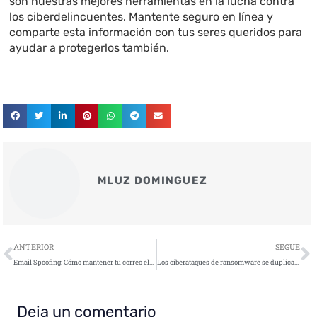
son nuestras mejores herramientas en la lucha contra
los ciberdelincuentes. Mantente seguro en línea y
comparte esta información con tus seres queridos para
ayudar a protegerlos también.
MLUZ DOMINGUEZ
Ant
S
ANTERIOR
SEGUE
Email Spoofing: Cómo mantener tu correo electrónico seguro y tus datos protegidos
Los ciberataques de ransomware se duplican a medida que se imponen las tácticas IA
Deja un comentario