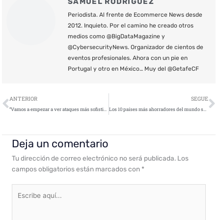
SAMUEL RODRÍGUEZ
Periodista. Al frente de Ecommerce News desde
2012. Inquieto. Por el camino he creado otros
medios como @BigDataMagazine y
@CybersecurityNews. Organizador de cientos de
eventos profesionales. Ahora con un pie en
Portugal y otro en México… Muy del @GetafeCF
Ant
S
ANTERIOR
SEGUE
“Vamos a empezar a ver ataques más sofisticados en el Internet de las Cosas”
Los 10 países más ahorradores del mundo según un estudio de la fintech Revolut
Deja un comentario
Tu dirección de correo electrónico no será publicada.
Los
campos obligatorios están marcados con
*
Escribe
aquí...