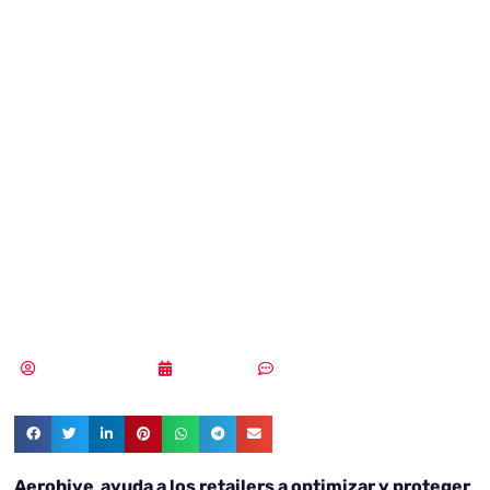
Certificación
Vantage de
Aerohive para
ayudar a los
retailers
Samuel Rodríguez
12/03/2018
Sin comentarios
Aerohive ayuda a los retailers a optimizar y proteger