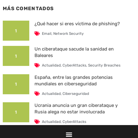
MÁS COMENTADOS
¿Qué hacer si eres víctima de phishing?
1
Email
,
Network Security
Un ciberataque sacude la sanidad en
Baleares
1
Actualidad
,
CyberAttacks
,
Security Breaches
España, entre las grandes potencias
mundiales en ciberseguridad
1
Actualidad
,
Ciberseguridad
Ucrania anuncia un gran ciberataque y
Rusia alega no estar involucrada
1
Actualidad
,
CyberAttacks
La Universidad Autónoma de Barcelona es