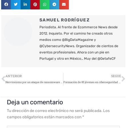
SAMUEL RODRÍGUEZ
Periodista. Al frente de Ecommerce News desde
2012. Inquieto. Por el camino he creado otros
medios como @BigDataMagazine y
@CybersecurityNews. Organizador de cientos de
eventos profesionales. Ahora con un pie en
Portugal y otro en México… Muy del @GetafeCF
Ant
S
ANTERIOR
SEGUE
Nerviosismo por un ataque de ransomware a una importante naviera
Formación de 85 jóvenes en ciberseguridad gracias a Lenovo
Deja un comentario
Tu dirección de correo electrónico no será publicada.
Los
campos obligatorios están marcados con
*