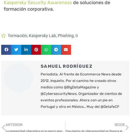
Kaspersky Security Awareness
de soluciones de
formación corporativa.
formación
,
Kaspersky Lab
,
Phishing
,
ti
SAMUEL RODRÍGUEZ
Periodista. Al frente de Ecommerce News desde
2012. Inquieto. Por el camino he creado otros
medios como @BigDataMagazine y
@CybersecurityNews. Organizador de cientos de
eventos profesionales. Ahora con un pie en
Portugal y otro en México… Muy del @GetafeCF
Ant
S
ANTERIOR
SEGUE
La inseguridad cibernética es la mayor amenaza para la supervivencia de las empresas modernas
Una startup de ciberseguridad en Huesca atrae inversión portuguesa e israelita