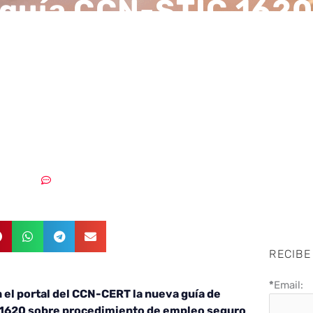
guía CCN-STIC 1620
imiento de empleo 
herramienta Electron
D High Solution 3.0
7/04/2023
Sin comentarios
RECIBE
*
Email:
n el portal del CCN-CERT la nueva guía de
C 1620 sobre procedimiento de empleo seguro