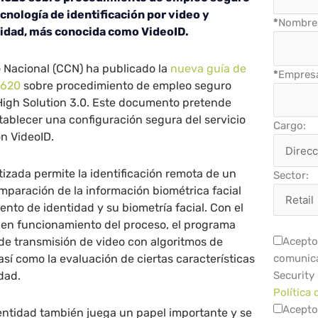
cnología de identificación por video y
*
Nombre 
tidad, más conocida como VideoID.
o Nacional (CCN) ha publicado la
nueva guía de
*
Empres
1620
sobre procedimiento de empleo seguro
 High Solution 3.0. Este documento pretende
stablecer una configuración segura del servicio
Cargo:
ón VideoID.
izada permite la identificación remota de un
Sector:
mparación de la información biométrica facial
nto de identidad y su biometría facial. Con el
buen funcionamiento del proceso, el programa
de transmisión de video con algoritmos de
Acepto 
, así como la evaluación de ciertas características
comunica
idad.
Security
Política 
Acepto
entidad también juega un papel importante y se