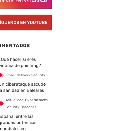
GUENOS EN INSTAGRAM
ÍGUENOS EN YOUTUBE
OMENTADOS
¿Qué hacer si eres
víctima de phishing?
Email
,
Network Security
Un ciberataque sacude
la sanidad en Baleares
Actualidad
,
CyberAttacks
,
Security Breaches
España, entre las
grandes potencias
mundiales en