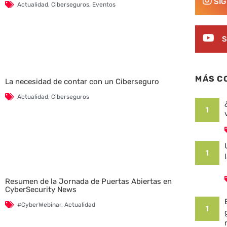
SÍ
Actualidad
,
Ciberseguros
,
Eventos
S
MÁS C
La necesidad de contar con un Ciberseguro
Actualidad
,
Ciberseguros
1
1
Resumen de la Jornada de Puertas Abiertas en
CyberSecurity News
#CyberWebinar
,
Actualidad
1