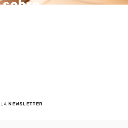
 sobre
seguro
icID
 LA
NEWSLETTER