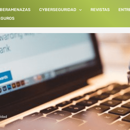
IBERAMENAZAS
CYBERSEGURIDAD
REVISTAS
ENTR
EGUROS
idad