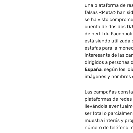
una plataforma de re
falsas «Meta» han si
se ha visto compromet
cuenta de dos dos DJ
de perfil de Faceboo
está siendo utilizada
estafas para la moned
interesante de las c
dirigidos a personas d
España
, según los id
imágenes y nombres de
Las campañas constan 
plataformas de redes s
llevándola eventualm
ser total o parcialme
muestra interés y pro
número de teléfono mó