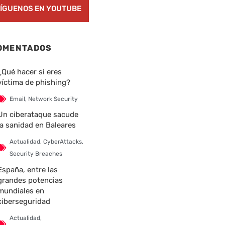
ÍGUENOS EN YOUTUBE
OMENTADOS
¿Qué hacer si eres
víctima de phishing?
Email
,
Network Security
Un ciberataque sacude
la sanidad en Baleares
Actualidad
,
CyberAttacks
,
Security Breaches
España, entre las
grandes potencias
mundiales en
ciberseguridad
Actualidad
,