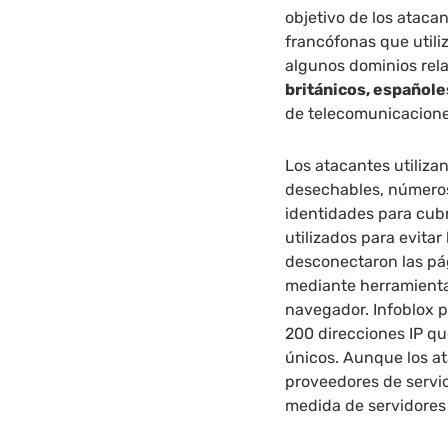
objetivo de los atac
francófonas que utili
algunos dominios rel
británicos, español
de telecomunicacione
Los atacantes utiliza
desechables, números 
identidades para cubr
utilizados para evita
desconectaron las pá
mediante herramienta
navegador. Infoblox 
200 direcciones IP q
únicos. Aunque los at
proveedores de servi
medida de servidores