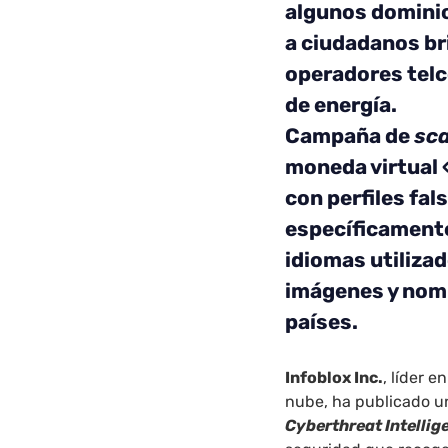
algunos dominio
a ciudadanos br
operadores telc
de energía.
Campaña de
sc
moneda virtual «
con perfiles fa
específicamente 
idiomas utilizad
imágenes y nomb
países.
Infoblox Inc.
, líder 
nube, ha publicado u
Cyberthreat Intellig