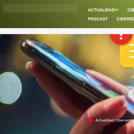
Ir
ACTUALIDAD
CI
al
contenido
PODCAST
CIBERS
Actualidad
,
Cibersegur