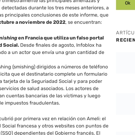
 trimestralmente las principales amenazas y
detectadas durante los tres meses anteriores, a
las principales conclusiones de este informe, que
ctubre a noviembre de 2022
, se encuentran:
ARTÍC
mishing
en Francia que utiliza un falso portal
RECIE
d Social.
Desde finales de agosto, Infoblox ha
ndo a un actor que envía una gran cantidad de
hing (smishing) dirigidos a números de teléfono
licita que el destinatario complete un formulario
a tarjeta de la Seguriadad Social y para poder
 servicios de salud asociados. Los actores de
n cuentas bancarias de las víctimas y luego
de impuestos fraudulentas.
brió por primera vez en relación con Ameli: el
d Social francesa y otros websites con puntos de
o (SSO) dependientes del Gobierno francés. El