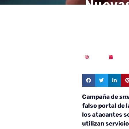
Nuevas
smishi
otros 
Redacción
28/02/
Campaña de
sm
falso portal de 
los atacantes s
utilizan servici