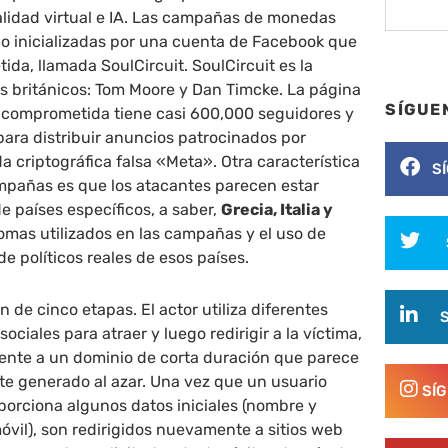
alidad virtual e IA. Las campañas de monedas
do inicializadas por una cuenta de Facebook que
ida, llamada SoulCircuit. SoulCircuit es la
s británicos: Tom Moore y Dan Timcke. La página
SÍGUE
k comprometida tiene casi 600,000 seguidores y
 para distribuir anuncios patrocinados por
a criptográfica falsa «Meta». Otra característica
S
ampañas es que los atacantes parecen estar
e países específicos, a saber,
Grecia, Italia y
iomas utilizados en las campañas y el uso de
 políticos reales de esos países.
de cinco etapas. El actor utiliza diferentes
ociales para atraer y luego redirigir a la víctima,
ente a un dominio de corta duración que parece
nte generado al azar. Una vez que un usuario
SÍ
porciona algunos datos iniciales (nombre y
vil), son redirigidos nuevamente a sitios web