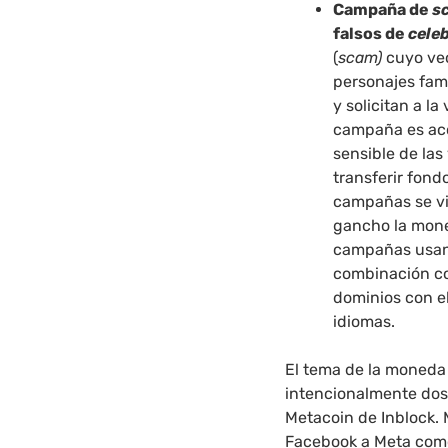
Campaña de
s
falsos de
celeb
(
scam)
cuyo vec
personajes fam
y solicitan a la
campaña es acc
sensible de las
transferir fond
campañas se vi
gancho la mone
campañas usan
combinación con
dominios con el
idiomas.
El tema de la moneda
intencionalmente dos
Metacoin de Inblock.
Facebook a Meta como