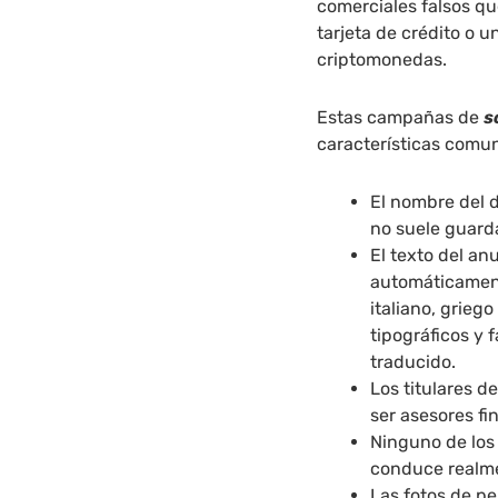
comerciales falsos qu
tarjeta de crédito o 
criptomonedas.
Estas campañas de
s
características comu
El nombre del d
no suele guarda
El texto del an
automáticament
italiano, grie
tipográficos y 
traducido.
Los titulares d
ser asesores fi
Ninguno de los
conduce realme
Las fotos de pe