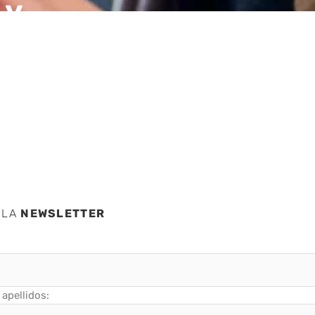
 y
aña y
 LA
NEWSLETTER
apellidos: