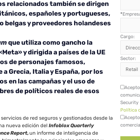
s relacionados también se dirigen
itánicos, españoles y portugueses,
*
Empres
o belgas y proveedores holandeses
Cargo:
am
que utiliza como gancho la
Meta» y dirigida a países de la UE
Sector:
lsos de personajes famosos,
a Grecia, Italia y España, por los
os en las campañas y el uso de
Acepto 
res de políticos reales de esos
comunica
Security
Política 
Acepto
en servicios de red seguros y gestionados desde la
comercia
na nueva edición del
Infoblox Quarterly
ence Report
,
un informe de inteligencia de