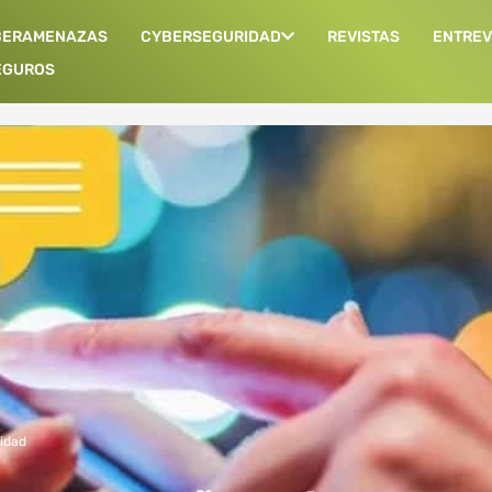
BERAMENAZAS
CYBERSEGURIDAD
REVISTAS
ENTREV
EGUROS
idad