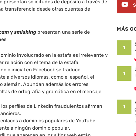
e presentan solicitudes de depósito a través de
S
una transferencia desde otras cuentas de
MÁS C
cam
y
smishing
presentan una serie de
nes:
1
ominio involucrado en la estafa es irrelevante y
r relación con el tema de la estafa.
uncio inicial en Facebook se traduce
1
e a diversos idiomas, como el español, el
go o alemán. Abundan además los errores
faltas de ortografía y gramática en el mensaje
e los perfiles de LinkedIn fraudulentos afirman
1
nancieros.
 enlaces a dominios populares de YouTube
nte a ningún dominio popular.
rfil que aparecen en los sitios web están