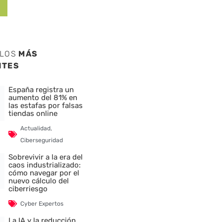
ULOS
MÁS
NTES
España registra un
aumento del 81% en
las estafas por falsas
tiendas online
Actualidad
,
Ciberseguridad
Sobrevivir a la era del
caos industrializado:
cómo navegar por el
nuevo cálculo del
ciberriesgo
Cyber Expertos
La IA y la reducción