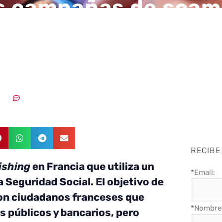
 campañas de scam
ng orientadas a Esp
países europeos
2023
Sin comentarios
RECIBE
ishing
en Francia que utiliza un
*
Email:
la Seguridad Social. El objetivo de
on ciudadanos franceses que
*
Nombre 
os públicos y bancarios, pero