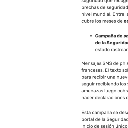
seguridad que recoge
brechas de seguridad 
nivel mundial. Entre 
cubre los meses de
o
Campaña de
s
de la Segurida
estado rastrea
Mensajes SMS de phis
franceses. El texto so
para recibir una nuev
seguir recibiendo los
amenazas luego cobra
hacer declaraciones 
Esta campaña se descu
portal de la Segurida
inicio de sesión únic