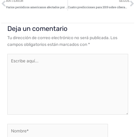
Ant
S
ANTERIOR
SEGUE
Varios periódicos americanos afectados por un ciberataque
Cuatro predicciones para 2019 sobre ciberamenazas para la seguridad industrial
Deja un comentario
Tu dirección de correo electrónico no será publicada.
Los
campos obligatorios están marcados con
*
Escribe
aquí...
Nombre*