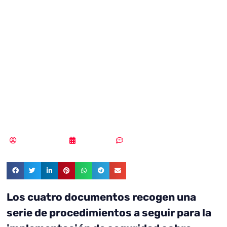
CCN-STIC sobre
Microsoft
Windows Server
2016
Vicente Ramírez
08/01/2019
Sin comentarios
Los cuatro documentos recogen una
serie de procedimientos a seguir para la