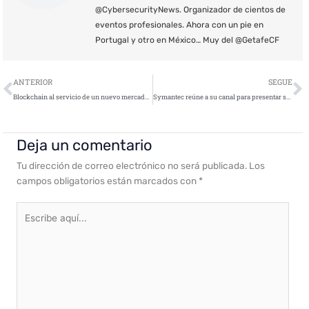
@CybersecurityNews. Organizador de cientos de
eventos profesionales. Ahora con un pie en
Portugal y otro en México… Muy del @GetafeCF
Ant
S
ANTERIOR
SEGUE
Blockchain al servicio de un nuevo mercado de almacenamiento
Symantec reúne a su canal para presentar su nueva estrategia
Deja un comentario
Tu dirección de correo electrónico no será publicada.
Los
campos obligatorios están marcados con
*
Escribe
aquí...