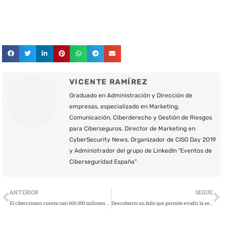
VICENTE RAMÍREZ
Graduado en Administración y Dirección de
empresas, especializado en Marketing,
Comunicación, Ciberderecho y Gestión de Riesgos
para Ciberseguros. Director de Marketing en
CyberSecurity News, Organizador de CISO Day 2019
y Administrador del grupo de LinkedIn "Eventos de
Ciberseguridad España"
Ant
S
ANTERIOR
SEGUE
El cibercrimen cuesta casi 600.000 millones de dólares a la economía mundial
Descubierto un fallo que permite evadir la seguridad de la contraseña maestra de Firefox y Thunderbird