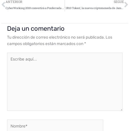
Ant
S
ANTERIOR
SEGUE
CyberWorking 2018 convertirá a Ponferrada en la capital nacional de la Ciberseguridad
‘JR10 Token’, la nueva criptomoneda de James Rodríguez
Deja un comentario
Tu dirección de correo electrónico no será publicada.
Los
campos obligatorios están marcados con
*
Escribe
aquí...
Nombre*