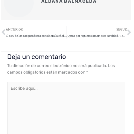
ALDANA BALMACEDA
Ant
S
ANTERIOR
SEGUE
El 58% de las aseguradoras considera la eficiencia y optimización de procesos clave para adoptar la IA.
¿Optas por juguetes smart esta Navidad? Ten en cuenta estos 3 riesgos
Deja un comentario
Tu dirección de correo electrónico no será publicada.
Los
campos obligatorios están marcados con
*
Escribe
aquí...