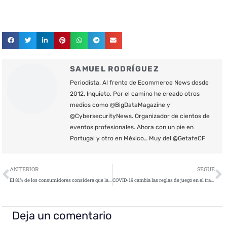
SAMUEL RODRÍGUEZ
Periodista. Al frente de Ecommerce News desde
2012. Inquieto. Por el camino he creado otros
medios como @BigDataMagazine y
@CybersecurityNews. Organizador de cientos de
eventos profesionales. Ahora con un pie en
Portugal y otro en México… Muy del @GetafeCF
Ant
S
ANTERIOR
SEGUE
El 81% de los consumidores considera que la biometría física es la forma más segura de verificación de identidad
COVID-19 cambia las reglas de juego en el trabajo
Deja un comentario