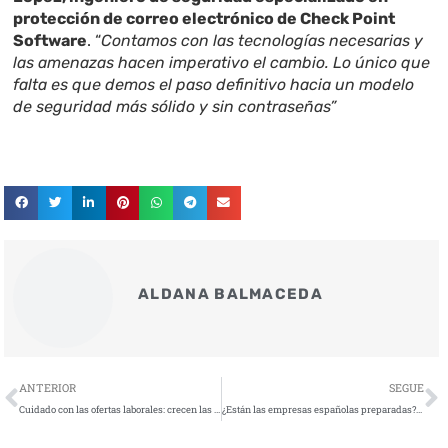
protección de correo electrónico de Check Point
Software
. “
Contamos con las tecnologías necesarias y
las amenazas hacen imperativo el cambio. Lo único que
falta es que demos el paso definitivo hacia un modelo
de seguridad más sólido y sin contraseñas”
ALDANA BALMACEDA
Ant
S
ANTERIOR
SEGUE
Cuidado con las ofertas laborales: crecen las estafas digitales con técnicas de seducción emocional
¿Están las empresas españolas preparadas? Claves para enfrentar el aumento de ciberataques