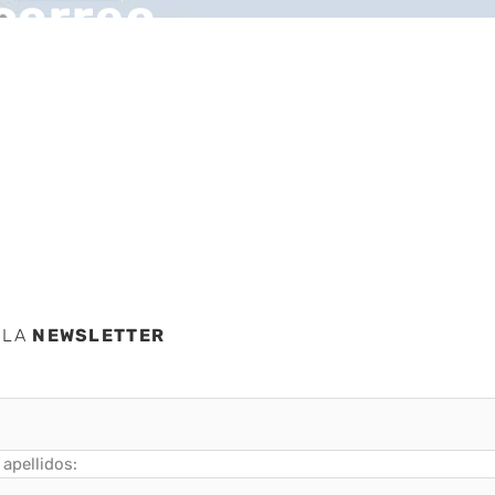
 correo
nte
 LA
NEWSLETTER
apellidos: