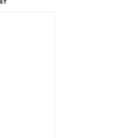
ST
nte