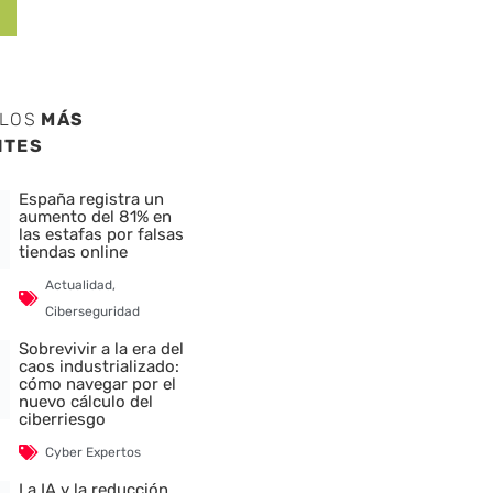
ULOS
MÁS
NTES
España registra un
aumento del 81% en
las estafas por falsas
tiendas online
Actualidad
,
Ciberseguridad
Sobrevivir a la era del
caos industrializado:
cómo navegar por el
nuevo cálculo del
ciberriesgo
Cyber Expertos
La IA y la reducción