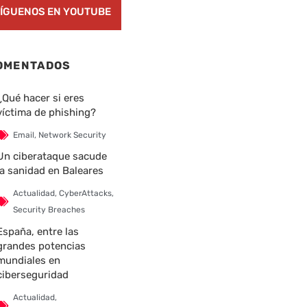
ÍGUENOS EN YOUTUBE
OMENTADOS
¿Qué hacer si eres
víctima de phishing?
Email
,
Network Security
Un ciberataque sacude
la sanidad en Baleares
Actualidad
,
CyberAttacks
,
Security Breaches
España, entre las
grandes potencias
mundiales en
ciberseguridad
Actualidad
,