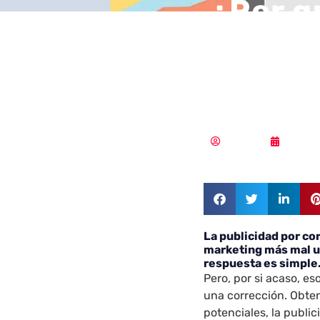
¿Por q
electr
opción
Redacción
12/03/
La publicidad por co
marketing más mal ut
respuesta es simple
Pero, por si acaso, es
una corrección. Obten
potenciales, la public