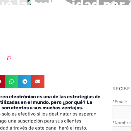
ué la publicidad por
ónico es una excele
?
2020
Sin comentarios
RECIBE
rreo electrónico es una de las estrategias de
*
Email:
ilizadas en el mundo, pero ¿por qué? La
. son atentos a sus muchas ventajas.
o solo es efectivo si los destinatarios esperan
ga una suscripción para sus clientes
*
Nombre 
idad a través de este canal hará el resto.