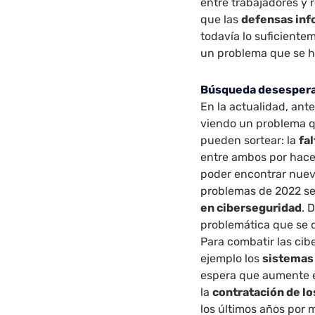
entre trabajadores y 
que las
defensas inf
todavía lo suficiente
un problema que se ha 
Búsqueda desesperad
En la actualidad, ant
viendo un problema q
pueden sortear: la
fa
entre ambos por hacer
poder encontrar nuevo
problemas de 2022 se
en ciberseguridad
. 
problemática que se 
Para combatir las ci
ejemplo los
sistemas
espera que aumente e
la
contratación de l
los últimos años por 