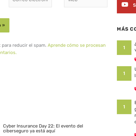
electrónico*
S
MÁS C
t para reducir el spam.
Aprende cómo se procesan
1
ntarios.
1
1
Cyber Insurance Day 22: El evento del
ciberseguro ya está aquí