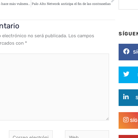
La sofisticación de los coches los hace más vulnerables ante los ciberdelincuentes
Palo Alto Network anticipa el fin de las contraseñas
ntario
SÍGUE
o electrónico no será publicada.
Los campos
arcados con
*
S
SÍ
Correo
Web