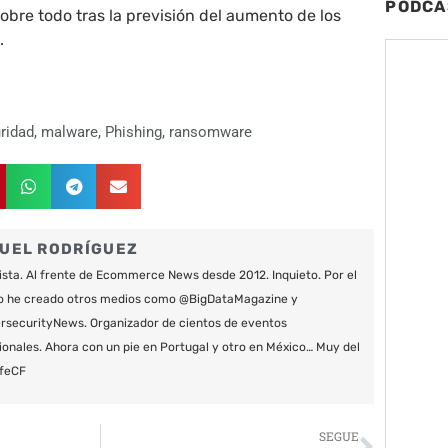
PODCA
sobre todo tras la previsión del aumento de los
.
ridad
,
malware
,
Phishing
,
ransomware
UEL RODRÍGUEZ
ista. Al frente de Ecommerce News desde 2012. Inquieto. Por el
o he creado otros medios como @BigDataMagazine y
securityNews. Organizador de cientos de eventos
ionales. Ahora con un pie en Portugal y otro en México… Muy del
feCF
Siguie
SEGUE