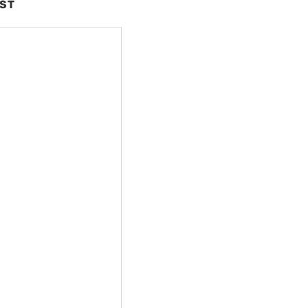
ST
nte