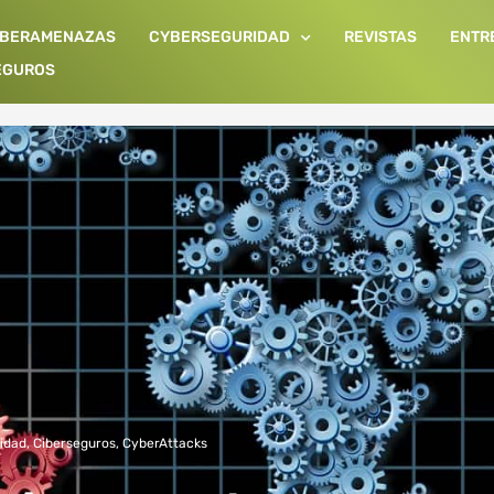
IBERAMENAZAS
CYBERSEGURIDAD
REVISTAS
ENTR
EGUROS
idad
,
Ciberseguros
,
CyberAttacks