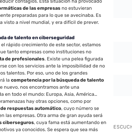
reducir contagios. Esta situación ha provocado
ormáticas de las empresas
no estuvieran
mente preparadas para lo que se avecinaba. Es
visto a nivel mundial, y era difícil de prever.
a de talento en ciberseguridad
e el rápido crecimiento de este sector, estamos
ue tanto empresas como instituciones no
lta de profesionales
. Existe una pelea figurada
se con los servicios ante la imposibilidad de no
s talentos. Por eso, uno de los grandes
rá la
competencia por la búsqueda de talento
De nuevo, nos encontramos ante una
da en todo el mundo: Europa, Asia, América…
beramenazas hay otras opciones, como por
 de respuestas automático
, cuyo número se
n las empresas. Otra arma de gran ayuda será
os ciberseguros
, cuya fama está aumentando en
ESCUC
motivos ya conocidos. Se espera que sea más