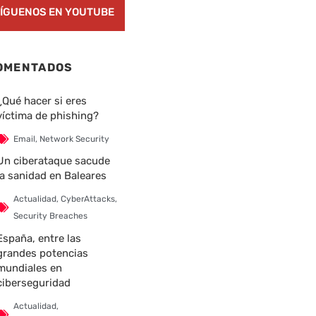
ÍGUENOS EN YOUTUBE
OMENTADOS
¿Qué hacer si eres
víctima de phishing?
Email
,
Network Security
Un ciberataque sacude
la sanidad en Baleares
Actualidad
,
CyberAttacks
,
Security Breaches
España, entre las
grandes potencias
mundiales en
ciberseguridad
Actualidad
,