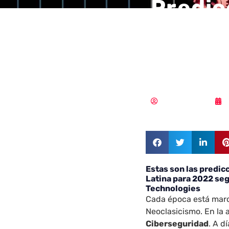
Predic
cibers
Latina
Samuel Rodríguez
Estas son las predi
Latina para 2022 se
Technologies
Cada época está marc
Neoclasicismo. En la a
Ciberseguridad
. A d