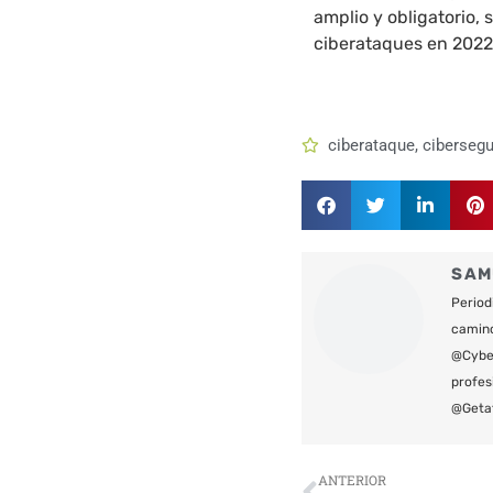
amplio y obligatorio, 
ciberataques en 2022
ciberataque
,
cibersegu
SAM
Period
camin
@Cyber
profes
@Geta
Ant
ANTERIOR