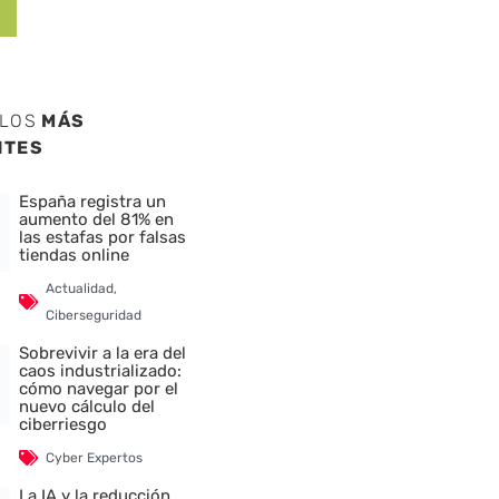
ULOS
MÁS
NTES
España registra un
aumento del 81% en
las estafas por falsas
tiendas online
Actualidad
,
Ciberseguridad
Sobrevivir a la era del
caos industrializado:
cómo navegar por el
nuevo cálculo del
ciberriesgo
Cyber Expertos
La IA y la reducción