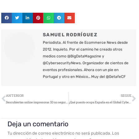
SAMUEL RODRÍGUEZ
Periodista. Al frente de Ecommerce News desde
2012. Inquieto. Por el camino he creado otros
medios como @BigDataMagazine y
@CybersecurityNews. Organizador de cientos de
eventos profesionales. Ahora con un pie en
Portugal y otro en México… Muy del @GetafeCF
Ant
S
ANTERIOR
SEGUE
Descubiertas online impresoras 3D no seguras
¿Qué puesto ocupa España en el Global Cybersecurity Index 2017?
Deja un comentario
Tu dirección de correo electrónico no será publicada.
Los