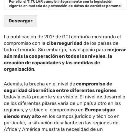
Por ello, el TITULAR cumple íntegramente con la legislación
vigente en materia de protección de datos de carácter personal
para que su información personal se conserve de forma segura.
La presente política de protección de datos regula el acceso y el
Descargar
uso del servicio del presente sitio web (en adelante, el “Sitio
Web”) que DIGITAL TECH COMMUNICATIONS GROUP S.L. (en
adelante, el “TITULAR”), con CIF B-87917563, y con domicilio en
La publicación de 2017 de GCI continúa mostrando el
Calle Núñez Morgado Num. 5 Local (Madrid) pone a disposición
de los Usuarios interesados en los servicios ofrecidos por el
compromiso con la
ciberseguridad
de los países de
TITULAR.
todo el mundo. Sin embargo, hay espacio para
mejorar
Los Usuarios podrán contactar con el TITULAR al siguiente
aún más la cooperación en todos los niveles,
la
correo electrónico:
[email protected]
y
[email protected]
creación de capacidades y las medidas de
2.- PROCESAMIENTO DE DATOS PERSONALES, FINALIDAD DEL
organización.
TRATAMIENTO Y CESIÓN DE DATOS PERSONALES.
El TITULAR recaba datos personales de los Usuarios a través de
Además, la brecha en el nivel de
compromiso de
los formularios de registro, con la finalidad de mejorar la
seguridad cibernética entre diferentes regiones
comunicación con Usuarios del Sitio Web interesados en los
servicios ofrecidos por el TITULAR. Se le informará en su caso
todavía está presente y es visible. El nivel de desarrollo
de la obligatoriedad de facilitar determinados datos, tales como
de los diferentes pilares varía de un país a otro en las
el nombre y apellidos, la dirección de email, el teléfono, el
domicilio, entre otros datos personales, sin los cuales no sería
regiones, y si bien el compromiso en
Europa sigue
posible llevar a cabo las finalidades detalladas en la presente
siendo muy alto
en los campos jurídico y técnico en
Política de Privacidad.
particular, la situación desafiante en las regiones de
2.1 Tratamiento de los datos personales por parte del TITULAR.
África y América muestra la necesidad de un