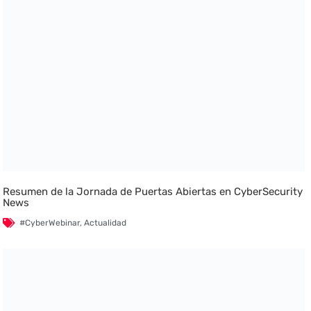
El TITULAR se reserva el derecho de revisar su Política de
Privacidad en el momento que lo considere oportuno, en cuyo
caso se comunicará a los Usuarios. No obstante, le rogamos que
compruebe de forma regular esta declaración de privacidad
para leer la versión más reciente de la política de privacidad del
TITULAR.
9.- ACEPTACIÓN Y CONSENTIMIENTO
El Usuario declara haber sido informado de las condiciones
sobre protección de datos personales, aceptando y
consintiendo el tratamiento de los mismos por parte del
TITULAR, en la forma y para las finalidades indicadas en la
presente Política de Privacidad.
Resumen de la Jornada de Puertas Abiertas en CyberSecurity
News
#CyberWebinar
,
Actualidad