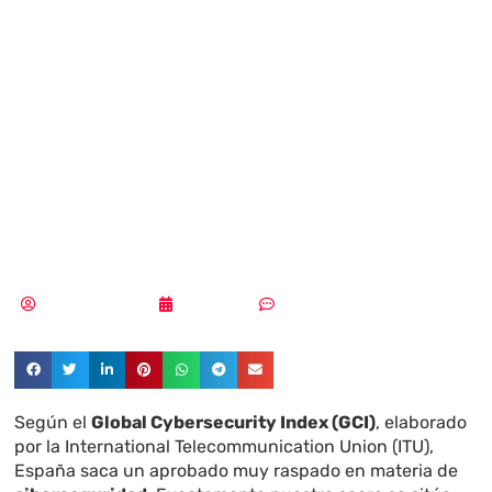
ocupa España en
el Global
Cybersecurity
Index 2017?
Samuel Rodríguez
18/09/2018
Sin comentarios
Según el
Global Cybersecurity Index (GCI)
, elaborado
por la International Telecommunication Union (ITU),
España saca un aprobado muy raspado en materia de