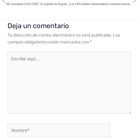
XII Jornadas CCN-CERT: El orgullo de España en la ciberseguridad mundial
Los CIOs deben reinventarse creando nuevas plataformas digitales de ágil conectividad y modernizando sus sistemas de legacy
Deja un comentario
Tu dirección de correo electrónico no será publicada.
Los
campos obligatorios están marcados con
*
Escribe
aquí...
Nombre*