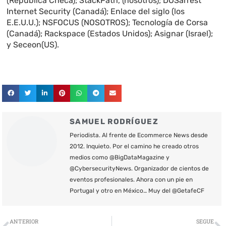
(República Checa); StackPath, (nosotros); DOSarrest
Internet Security (Canadá); Enlace del siglo (los
E.E.U.U.); NSFOCUS (NOSOTROS); Tecnología de Corsa
(Canadá); Rackspace (Estados Unidos); Asignar (Israel);
y Seceon(US).
SAMUEL RODRÍGUEZ
Periodista. Al frente de Ecommerce News desde
2012. Inquieto. Por el camino he creado otros
medios como @BigDataMagazine y
@CybersecurityNews. Organizador de cientos de
eventos profesionales. Ahora con un pie en
Portugal y otro en México… Muy del @GetafeCF
Ant
S
ANTERIOR
SEGUE