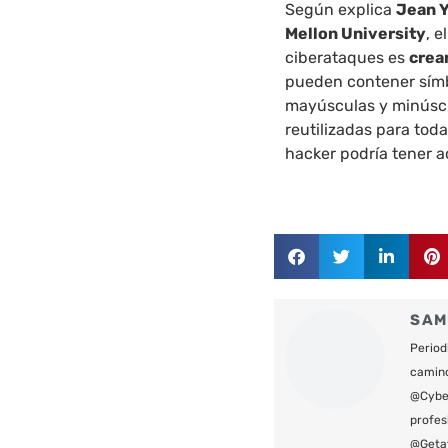
Según explica
Jean Y
Mellon University
, 
ciberataques es
crea
pueden contener símb
mayúsculas y minúscu
reutilizadas para toda
hacker podría tener a
SAM
Period
camin
@Cyber
profes
@Geta