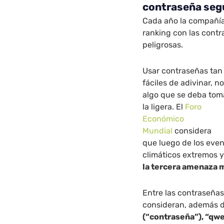
contraseña seg
Cada año la compañía
ranking con las cont
peligrosas.
Usar contraseñas tan
fáciles de adivinar, n
algo que se deba tom
la ligera. El
Foro
Económico
Mundial
considera
que luego de los eve
climáticos extremos y
la tercera amenaza 
Entre las contraseña
consideran, además de
(“contraseña”), “qwe