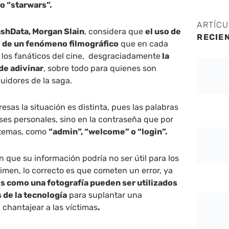
mo “starwars”.
ARTÍC
shData, Morgan Slain
, considera que
el uso de
RECIE
o de un fenómeno filmográfico
que en cada
 los fanáticos del cine, desgraciadamente
la
 de adivinar
, sobre todo para quienes son
uidores de la saga.
esas la situación es distinta, pues las palabras
ses personales, sino en la contraseña que por
istemas, como
“admin”, “welcome” o “login”.
que su información podría no ser útil para los
imen, lo correcto es que cometen un error, ya
s como una fotografía pueden ser utilizados
 de la tecnología
para suplantar una
, chantajear a las víctimas
.