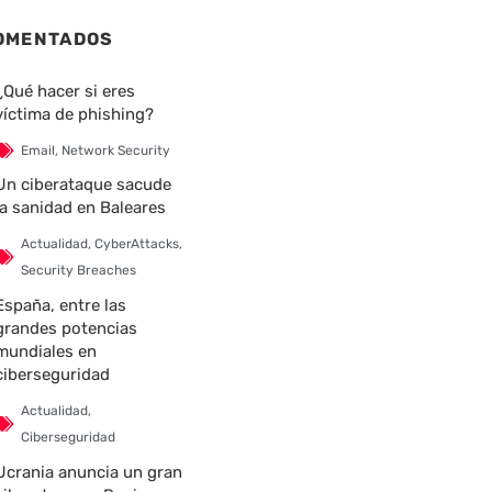
OMENTADOS
¿Qué hacer si eres
víctima de phishing?
Email
,
Network Security
Un ciberataque sacude
la sanidad en Baleares
Actualidad
,
CyberAttacks
,
Security Breaches
España, entre las
grandes potencias
mundiales en
ciberseguridad
Actualidad
,
Ciberseguridad
Ucrania anuncia un gran