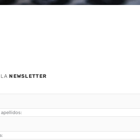
aques?
 LA
NEWSLETTER
apellidos:
a: