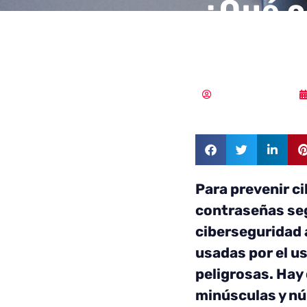
¿Qué c
segura
Samuel Rodríguez
Para prevenir c
contraseñas seg
ciberseguridad
usadas por el u
peligrosas. Hay
minúsculas y nú