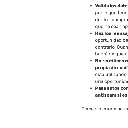
Valida los dato
por lo que tend
dentro, comprué
que no sean ap
Haz los mensa
oportunidad de
contrario. Cua
habrá de que al
No reutilices 
propia direcci
está utilizando
una oportunida
Pasa estos cor
antispam si es
Como a menudo ocurr