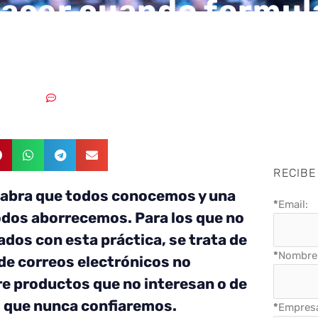
acer cuando formul
ban tu ancho de ba
23/04/2019
Sin comentarios
RECIBE
labra que todos conocemos y una
*
Email:
odos aborrecemos. Para los que no
ados con esta práctica, se trata de
*
Nombre 
 de correos electrónicos no
re productos que no interesan o de
s que nunca confiaremos.
*
Empres