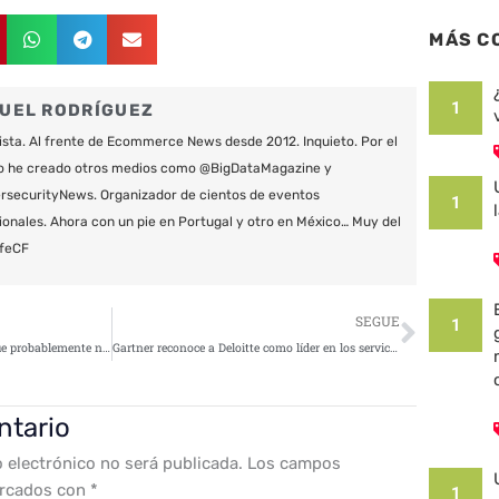
MÁS C
1
UEL RODRÍGUEZ
ista. Al frente de Ecommerce News desde 2012. Inquieto. Por el
o he creado otros medios como @BigDataMagazine y
securityNews. Organizador de cientos de eventos
1
ionales. Ahora con un pie en Portugal y otro en México… Muy del
feCF
Siguie
SEGUE
1
Blockchain es una tecnología que probablemente no se quede
Gartner reconoce a Deloitte como líder en los servicios de infraestructuras basados en la nube
ntario
o electrónico no será publicada.
Los campos
arcados con
*
1