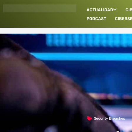
Ir
ACTUALIDAD
CI
al
contenido
PODCAST
CIBERS
Security Breaches