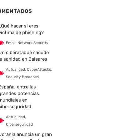
OMENTADOS
¿Qué hacer si eres
víctima de phishing?
Email
,
Network Security
Un ciberataque sacude
la sanidad en Baleares
Actualidad
,
CyberAttacks
,
Security Breaches
España, entre las
nte
grandes potencias
mundiales en
ciberseguridad
Actualidad
,
Ciberseguridad
Ucrania anuncia un gran