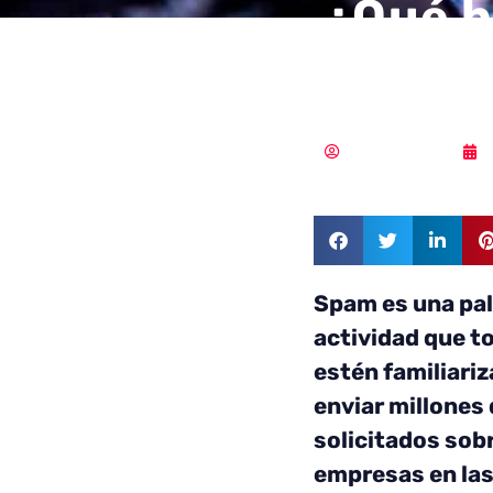
¿Qué h
web ro
Samuel Rodríguez
Spam es una pa
actividad que t
estén familiariz
enviar millones
solicitados sob
empresas en la