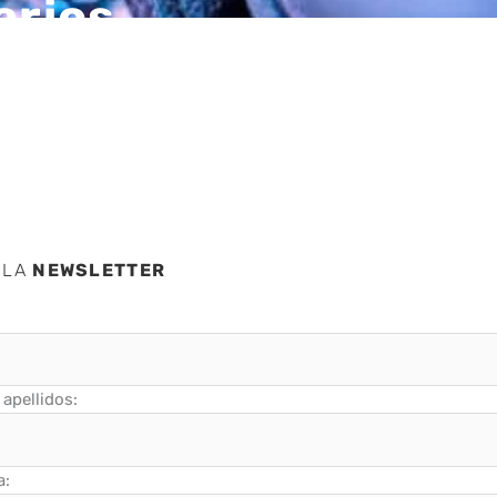
arios
nda?
 LA
NEWSLETTER
apellidos:
a: