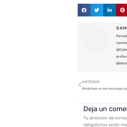
SAM
Period
camin
@Cyber
profes
@Geta
Ant
ANTERIOR
Deja un come
Tu dirección de corre
obligatorios están m