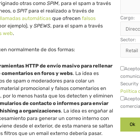
riginado otras como
SPIM
, para el spam a través
neos, o
SPIT
para el realizado a través de
Cargo:
llamadas automáticas
que ofrecen
falsos
 por ejemplo), y
SPEWS
, para el spam a través
os web
.
Sector:
en normalmente de dos formas:
rramientas HTTP de envío masivo para rellenar
Acepto 
e comentarios en foros y webs
. La idea es
comunica
ltros de spam o moderadores para colar un
Security
 material promocional y falsos comentarios en
Política 
s, por lo menos hasta que los detecten y eliminen
Acepto
mularios de contacto o informes para enviar
comercia
hishing a organizaciones
. La idea es engañar al
cesamiento para generar un correo interno con
iene desde el exterior, de esta manera se saltan
os filtros que un email externo debería pasar.