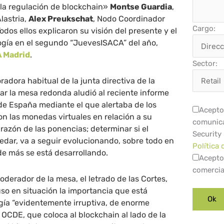
 la regulación de blockchain»
Montse Guardia
,
lastria,
Alex Preukschat
, Nodo Coordinador
Cargo:
dos ellos explicaron su visión del presente y el
ogía en el segundo “JuevesISACA” del año,
 Madrid
.
Sector:
oradora habitual de la junta directiva de la
tar la mesa redonda aludió al reciente informe
de España mediante el que alertaba de los
Acepto 
on las monedas virtuales en relación a su
comunica
a razón de las ponencias; determinar si el
Security
edar, va a seguir evolucionando, sobre todo en
Política 
de más se está desarrollando.
Acepto
comercia
oderador de la mesa, el letrado de las Cortes,
uso en situación la importancia que está
gía “evidentemente irruptiva, de enorme
 OCDE, que coloca al blockchain al lado de la