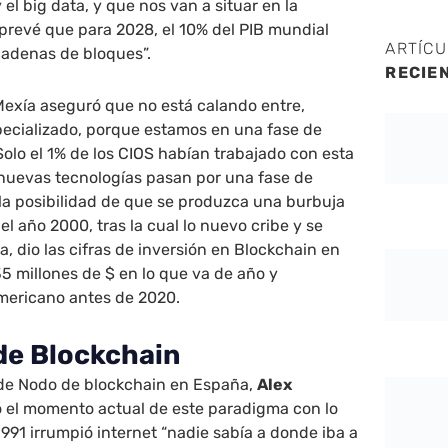
 y el big data, y que nos van a situar en la
prevé que para 2028, el 10% del PIB mundial
ARTÍC
adenas de bloques”.
RECIE
Mexía aseguró que no está calando entre,
specializado, porque estamos en una fase de
Solo el 1% de los CIOS habían trabajado con esta
 nuevas tecnologías pasan por una fase de
a la posibilidad de que se produzca una burbuja
l año 2000, tras la cual lo nuevo cribe y se
, dio las cifras de inversión en Blockchain en
5 millones de $ en lo que va de año y
americano antes de 2020.
 de Blockchain
de Nodo de blockchain en España,
Alex
 el momento actual de este paradigma con lo
91 irrumpió internet “nadie sabía a donde iba a