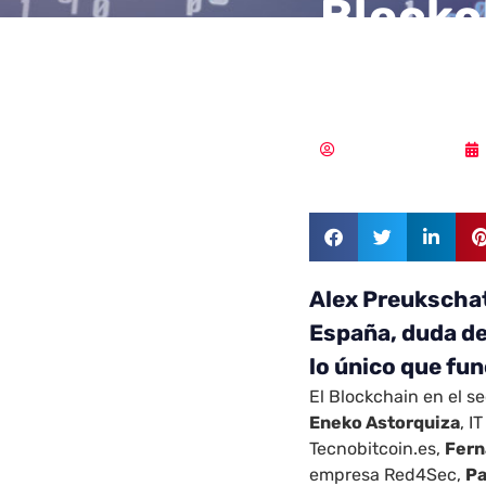
Blockc
probab
Vicente Ramírez
Alex Preukscha
España, duda de
lo único que fun
El Blockchain en el se
Eneko Astorquiza
, I
Tecnobitcoin.es,
Fern
empresa Red4Sec,
Pa