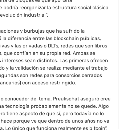
ena de bloques es que aporta la
 podría reorganizar la estructura social clásica
revolución industrial”.
tuaciones y burbujas que ha sufrido la
 la diferencia entre las blockchain públicas,
as y las privadas o DLTs, redes que son libros
s, que confían en su propia red. Ambas se
intereses sean distintos. Las primeras ofrecen
o y la validación se realiza mediante el trabajo
segundas son redes para consorcios cerrados
ancarios) con acceso restringido.
do conocedor del tema, Preukschat aseguró cree
na tecnología probablemente no se quede. Algo
o tiene aspecto de que sí, pero todavía no lo
 hace porque ve que dentro de unos años no va
ra. Lo único que funciona realmente es bitcoin”.