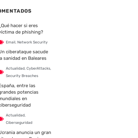
OMENTADOS
¿Qué hacer si eres
víctima de phishing?
Email
,
Network Security
Un ciberataque sacude
la sanidad en Baleares
Actualidad
,
CyberAttacks
,
Security Breaches
España, entre las
grandes potencias
mundiales en
ciberseguridad
Actualidad
,
Ciberseguridad
Ucrania anuncia un gran