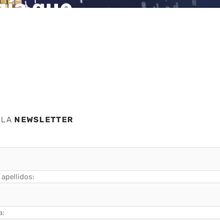
gía que
de
 LA
NEWSLETTER
apellidos:
a: