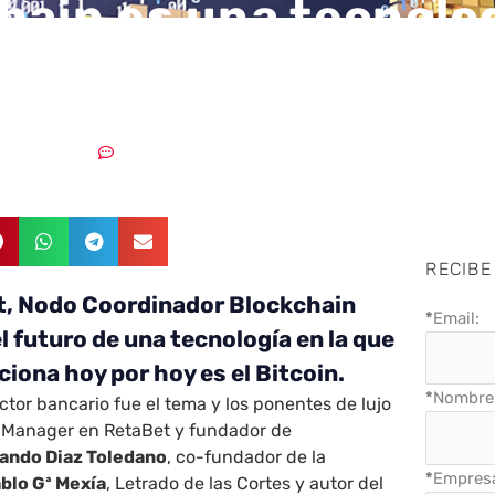
hain es una tecnolo
lemente no se que
22/04/2019
Sin comentarios
RECIBE
t, Nodo Coordinador Blockchain
*
Email:
l futuro de una tecnología en la que
ciona hoy por hoy es el Bitcoin.
*
Nombre 
ctor bancario fue el tema y los ponentes de lujo
T Manager en RetaBet y fundador de
ando Diaz Toledano
, co-fundador de la
*
Empres
blo Gª Mexía
, Letrado de las Cortes y autor del