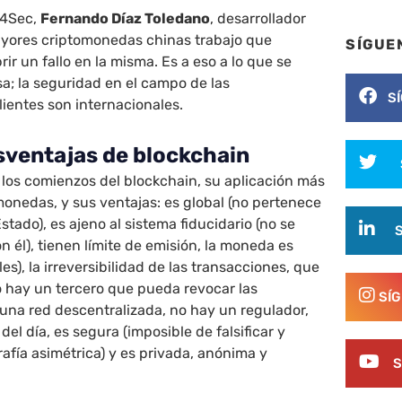
d4Sec,
Fernando Díaz Toledano
, desarrollador
ayores criptomonedas chinas trabajo que
SÍGUE
ir un fallo en la misma. Es a eso a lo que se
a; la seguridad en el campo de las
S
ientes son internacionales.
sventajas de blockchain
 los comienzos del blockchain, su aplicación más
monedas, y sus ventajas: es global (no pertenece
tado), es ajeno al sistema fiducidario (no se
 él), tienen límite de emisión, la moneda es
les), la irreversibilidad de las transacciones, que
o hay un tercero que pueda revocar las
SÍ
e una red descentralizada, no hay un regulador,
del día, es segura (imposible de falsificar y
rafía asimétrica) y es privada, anónima y
S