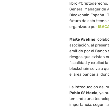
libro «Criptoderecho,
General Manager de A
Blockchain España. To
futuro de esta tecnol
organizado por
ISACA
Maite Avelino
, colab
asociación, al presen
emitido por el Banco 
riesgos que existen c
fiscalidad y explicó l
blockchain se va a qu
el área bancaria, don
La introducción del m
Pablo Gª Mexía
, ya p
teniendo una tecnolo
importancia, según la