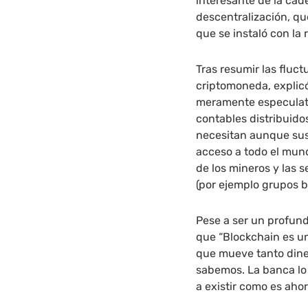
interesante de la cad
descentralización, que
que se instaló con la 
Tras resumir las fluc
criptomoneda, explicó
meramente especulativ
contables distribuido
necesitan aunque sus 
acceso a todo el mund
de los mineros y las 
(por ejemplo grupos b
Pese a ser un profun
que “Blockchain es u
que mueve tanto diner
sabemos. La banca lo
a existir como es aho