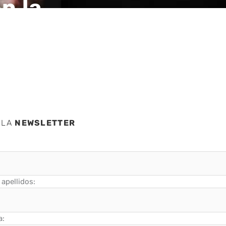
n la
 LA
NEWSLETTER
apellidos:
a: