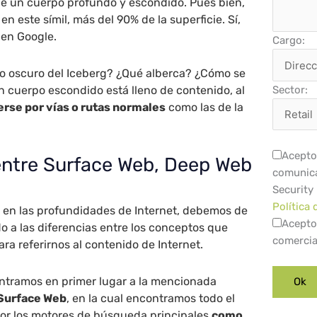
ne un cuerpo profundo y escondido. Pues bien,
n este símil, más del 90% de la superficie. Sí,
 en Google.
Cargo:
po oscuro del Iceberg? ¿Qué alberca? ¿Cómo se
n cuerpo escondido está lleno de contenido, al
Sector:
rse por vías o rutas normales
como las de la
Acepto 
entre Surface Web, Deep Web
comunica
Security
Política 
 en las profundidades de Internet, debemos de
Acepto
o a las diferencias entre los conceptos que
comercia
a referirnos al contenido de Internet.
ontramos en primer lugar a la mencionada
Surface Web
, en la cual encontramos todo el
or los motores de búsqueda principales
como