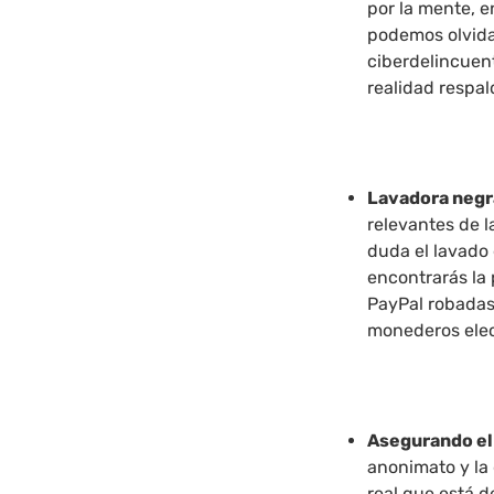
por la mente, 
podemos olvidar
ciberdelincuen
realidad respal
Lavadora negr
relevantes de l
duda el lavado 
encontrarás la
PayPal robadas 
monederos elec
Asegurando el
anonimato y la 
real que está d