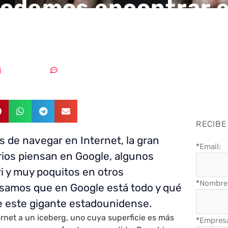
odemos encontrar e
Web?
10/02/2020
Un comentario
RECIBE
de navegar en Internet, la gran
*
Email:
ios piensan en Google, algunos
i y muy poquitos en otros
*
Nombre 
samos que en Google está todo y qué
e este gigante estadounidense.
rnet a un iceberg, uno cuya superficie es más
*
Empres