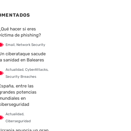
OMENTADOS
¿Qué hacer si eres
víctima de phishing?
Email
,
Network Security
Un ciberataque sacude
la sanidad en Baleares
Actualidad
,
CyberAttacks
,
Security Breaches
España, entre las
grandes potencias
mundiales en
ciberseguridad
Actualidad
,
Ciberseguridad
Ucrania anuncia un gran