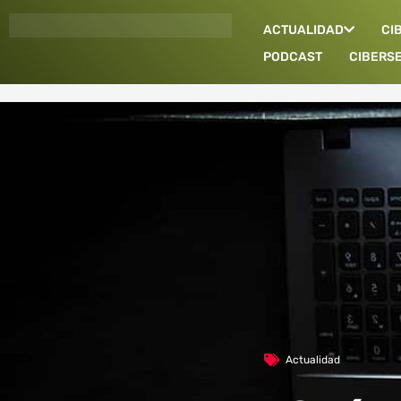
Ir
ACTUALIDAD
CI
al
contenido
PODCAST
CIBERS
Actualidad