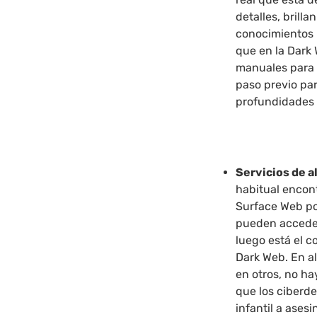
detalles, brilla
conocimientos p
que en la Dark
manuales para 
paso previo pa
profundidades 
Servicios de 
habitual encon
Surface Web po
pueden acceder
luego está el c
Dark Web. En al
en otros, no hay
que los ciberd
infantil a asesi