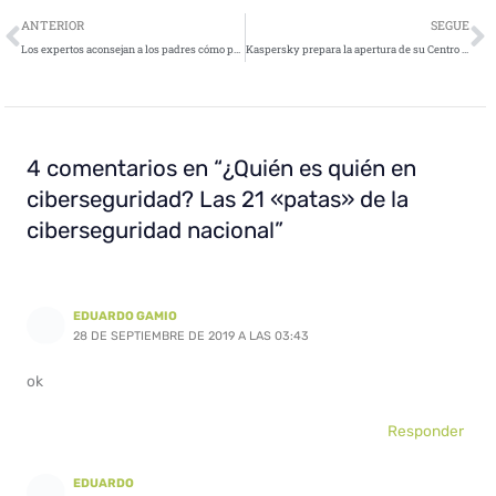
Ant
S
ANTERIOR
SEGUE
Los expertos aconsejan a los padres cómo proteger a los niños de los ciberriesgos en su vuelta al cole
Kaspersky prepara la apertura de su Centro de Transparencia en Asia Pacífico
4 comentarios en “¿Quién es quién en
ciberseguridad? Las 21 «patas» de la
ciberseguridad nacional”
EDUARDO GAMIO
28 DE SEPTIEMBRE DE 2019 A LAS 03:43
ok
Responder
EDUARDO