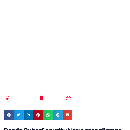
en
ciberseguridad?
Las 21 «patas» de
la ciberseguridad
nacional
Vicente Ramírez
04/09/2019
4 comentarios