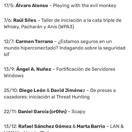
17/5:
Álvaro Alonso
– Playing with the evil monkey
7/6:
Raúl Siles
– Taller de iniciación a la cata triple de
Whisky, Pacharán y Anís (WPA3)
12/7:
Carmen Torrano
– ¿Estamos seguros en un
mundo hiperconectado? Indagando sobre la seguridad
IoT
13/9:
Ángel A. Nuñez
– Fortificación de Servidores
Windows
25/10:
Diego León
&
David Jiméne
z – De presas a
cazadores: iniciación al Threat Hunting
22/11:
Daniel García (cr0hn)
– Scapy
13/12:
Rafael Sánchez Gómez
&
Marta Barrio
– LAN &