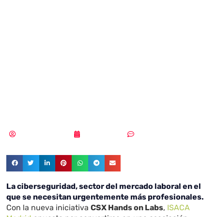
en
ciberseguridad?
ISACA Madrid CSX
Hands On Labs
Vicente Ramírez
08/02/2019
Sin comentarios
La ciberseguridad, sector del mercado laboral en el
que se necesitan urgentemente más profesionales.
Con la nueva iniciativa
CSX Hands on Labs
,
ISACA