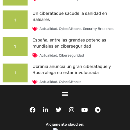
Un ciberataque sacude la sanidad en
Baleares
1
Actualidad
,
CyberAttacks
,
Security Breaches
España, entre las grandes potencias
mundiales en ciberseguridad
1
Actualidad
,
Ciberseguridad
Ucrania anuncia un gran ciberataque y
Rusia alega no estar involucrada
1
Actualidad
,
CyberAttacks
La Universidad Autónoma de Barcelona es
víctima de un ciberataque
1
F
L
T
I
Y
T
Actualidad
,
CyberAttacks
,
Security Breaches
a
i
w
n
o
e
c
n
i
s
u
l
e
k
t
t
t
e
Alojamento cloud en:
b
e
t
a
u
g