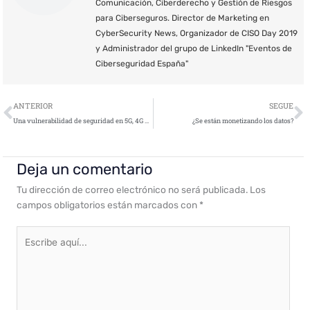
Comunicación, Ciberderecho y Gestión de Riesgos
para Ciberseguros. Director de Marketing en
CyberSecurity News, Organizador de CISO Day 2019
y Administrador del grupo de LinkedIn "Eventos de
Ciberseguridad España"
Ant
S
ANTERIOR
SEGUE
Una vulnerabilidad de seguridad en 5G, 4G y 3G podría exponer la localización de los usuarios
¿Se están monetizando los datos?
Deja un comentario
Tu dirección de correo electrónico no será publicada.
Los
campos obligatorios están marcados con
*
Escribe
aquí...