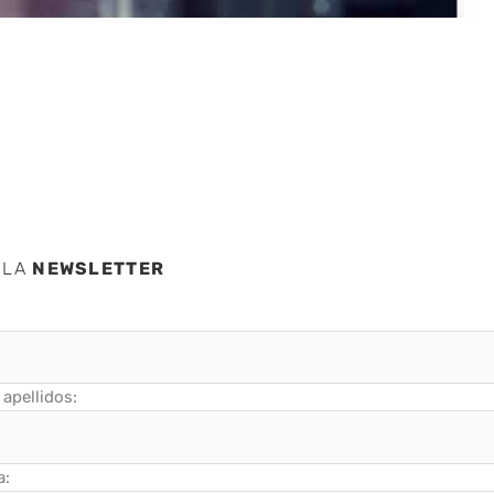
 ataca?
 LA
NEWSLETTER
apellidos:
a: