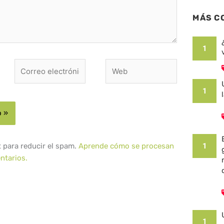
MÁS C
1
Correo
Web
electrónico*
1
1
t para reducir el spam.
Aprende cómo se procesan
ntarios.
1