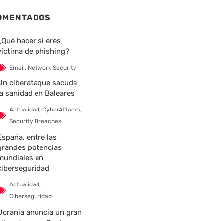
OMENTADOS
¿Qué hacer si eres
víctima de phishing?
Email
,
Network Security
Un ciberataque sacude
la sanidad en Baleares
Actualidad
,
CyberAttacks
,
Security Breaches
España, entre las
grandes potencias
mundiales en
ciberseguridad
Actualidad
,
Ciberseguridad
Ucrania anuncia un gran