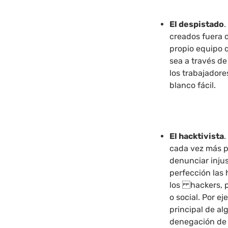
El despistado
.
creados fuera 
propio equipo q
sea a través de
los trabajadore
blanco fácil.
El hacktivista
cada vez más po
denunciar injus
perfección las 
los
hackers, 
o social. Por e
principal de a
denegación de s