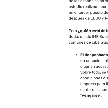
de los españoles ha 
estudio realizado por
en el tercer puesto d
después de EEUU y R
Pero
¿quién está det
duda, desde IMF Busin
comunes de ciberatac
El despechad
un conocimient
o tienen acces
Sobre todo, se
condiciones que
empresa para ll
conformes con
“
vengarse
”.