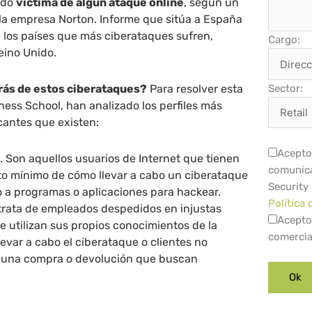
sido
víctima de algún ataque online
, según un
 la empresa Norton. Informe que sitúa a España
e los países que más ciberataques sufren,
Cargo:
eino Unido.
rás de estos ciberataques?
Para resolver esta
Sector:
ess School, han analizado los perfiles más
antes que existen:
Acepto 
o
. Son aquellos usuarios de Internet que tienen
comunica
o mínimo de cómo llevar a cabo un ciberataque
Security
o a programas o aplicaciones para hackear.
Política 
 trata de empleados despedidos en injustas
Acepto
 utilizan sus propios conocimientos de la
comercia
evar a cabo el ciberataque o clientes no
 una compra o devolución que buscan