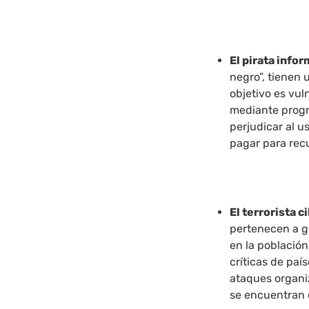
El pirata info
negro”, tienen
objetivo es vu
mediante progr
perjudicar al u
pagar para rec
El terrorista c
pertenecen a g
en la población
críticas de paí
ataques organiz
se encuentran c