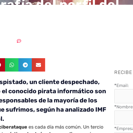
afía del perfil del
tacante: ¿quién nos
6/07/2018
Sin comentarios
RECIBE
spistado, un cliente despechado,
*
Email:
o el conocido pirata informático son
responsables de la mayoría de los
*
Nombre 
e sufrimos, según ha analizado IMF
l.
ciberataque
es cada día más común. Un tercio
*
Empres