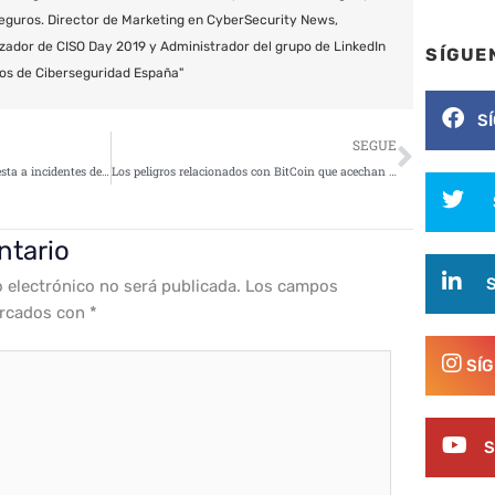
eguros. Director de Marketing en CyberSecurity News,
zador de CISO Day 2019 y Administrador del grupo de LinkedIn
SÍGUE
os de Ciberseguridad España"
S
Siguie
SEGUE
El responsable del área de respuesta a incidentes de ciberseguridad de INCIBE, elegido miembro de FIRST
Los peligros relacionados con BitCoin que acechan a tu teléfono móvil
ntario
o electrónico no será publicada.
Los campos
arcados con
*
SÍ
S