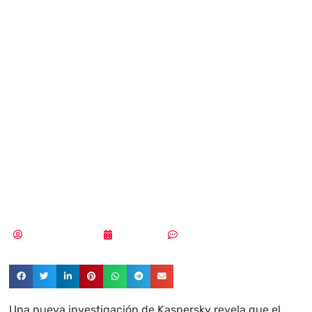
el 58% de los
compradores
online españoles
se fía de su
intuición
Aldana Balmaceda
22/01/2026
Sin comentarios
Una nueva investigación de Kaspersky revela que el