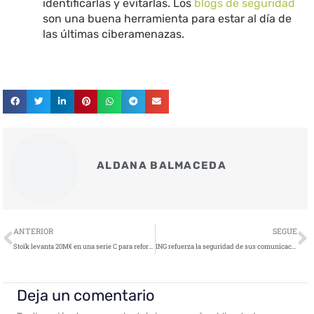
identificarlas y evitarlas. Los
blogs de seguridad
son una buena herramienta para estar al día de
las últimas ciberamenazas.
ALDANA BALMACEDA
Ant
S
ANTERIOR
SEGUE
Stoïk levanta 20M€ en una serie C para reforzar su liderazgo europeo en ciberriesgo
ING refuerza la seguridad de sus comunicaciones con la tecnología RCS
Deja un comentario