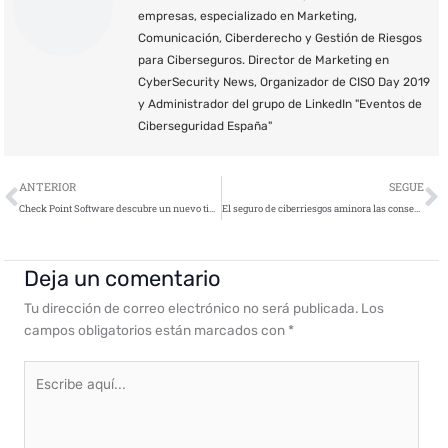
empresas, especializado en Marketing,
Comunicación, Ciberderecho y Gestión de Riesgos
para Ciberseguros. Director de Marketing en
CyberSecurity News, Organizador de CISO Day 2019
y Administrador del grupo de LinkedIn "Eventos de
Ciberseguridad España"
Ant
S
ANTERIOR
SEGUE
Check Point Software descubre un nuevo tipo de phishing que se vende en la Dark Net
El seguro de ciberriesgos aminora las consecuencias de un ataque cibernético
Deja un comentario
Tu dirección de correo electrónico no será publicada.
Los
campos obligatorios están marcados con
*
Escribe
aquí...