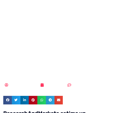
estima un
crecimiento del
mercado europeo
de ciberseguridad
hasta 2027
Samuel Rodríguez
12/08/2021
Sin comentarios