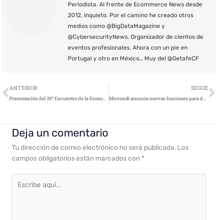
Periodista. Al frente de Ecommerce News desde
2012. Inquieto. Por el camino he creado otros
medios como @BigDataMagazine y
@CybersecurityNews. Organizador de cientos de
eventos profesionales. Ahora con un pie en
Portugal y otro en México… Muy del @GetafeCF
Ant
S
ANTERIOR
SEGUE
Presentación del 35º Encuentro de la Economía Digital y las Telecomunicaciones
Microsoft anuncia nuevas funciones para detectar el ransomware
Deja un comentario
Tu dirección de correo electrónico no será publicada.
Los
campos obligatorios están marcados con
*
Escribe
aquí...