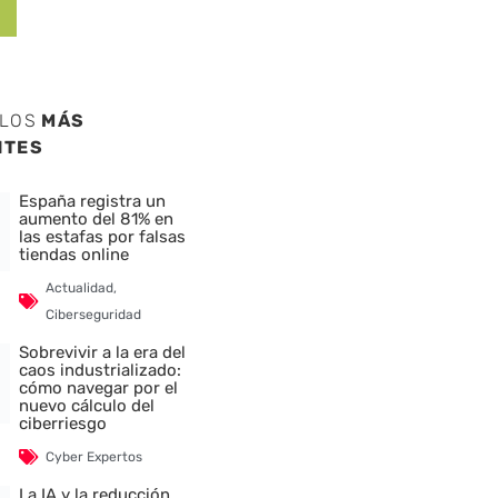
ULOS
MÁS
NTES
España registra un
aumento del 81% en
las estafas por falsas
tiendas online
Actualidad
,
Ciberseguridad
Sobrevivir a la era del
caos industrializado:
cómo navegar por el
nte
nuevo cálculo del
ciberriesgo
Cyber Expertos
La IA y la reducción