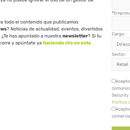
*
Empres
 de todo el contenido que publicamos
ews
? Noticias de actualidad, eventos, divertidos
Cargo:
 ¿Te has apuntado a nuestra
newsletter
? Si tu
 corre y apúntate ya
haciendo clic en este
Sector:
Acepto 
comunica
Security
Política 
Acepto
comercia