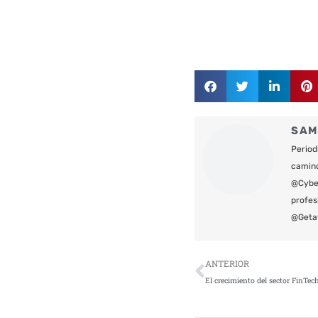
SAM
Period
camin
@Cyber
profes
@Geta
Ant
ANTERIOR