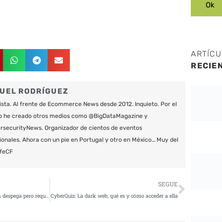
ARTÍC
RECIE
UEL RODRÍGUEZ
ista. Al frente de Ecommerce News desde 2012. Inquieto. Por el
o he creado otros medios como @BigDataMagazine y
securityNews. Organizador de cientos de eventos
ionales. Ahora con un pie en Portugal y otro en México… Muy del
feCF
Siguie
SEGUE
El crecimiento del sector FinTech despega pero requiere mayor comprensión y profesionales más cualificados
CyberQuiz: La dark web, qué es y cómo acceder a ella