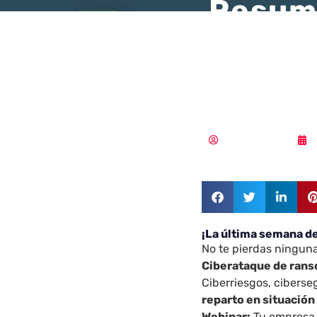
Resum
CyberS
de 202
Samuel Rodríguez
¡La última semana de
No te pierdas ninguna
Ciberataque de rans
Ciberriesgos, cibers
reparto en situación
Webinar:
Tu empresa 