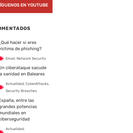
ÍGUENOS EN YOUTUBE
OMENTADOS
¿Qué hacer si eres
víctima de phishing?
Email
,
Network Security
Un ciberataque sacude
la sanidad en Baleares
Actualidad
,
CyberAttacks
,
Security Breaches
España, entre las
grandes potencias
mundiales en
ciberseguridad
Actualidad
,