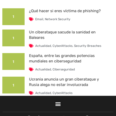
¿Qué hacer si eres víctima de phishing?
1
Email
,
Network Security
Un ciberataque sacude la sanidad en
Baleares
1
Actualidad
,
CyberAttacks
,
Security Breaches
España, entre las grandes potencias
mundiales en ciberseguridad
1
Actualidad
,
Ciberseguridad
Ucrania anuncia un gran ciberataque y
Rusia alega no estar involucrada
1
Actualidad
,
CyberAttacks
La Universidad Autónoma de Barcelona es
víctima de un ciberataque
1
F
L
T
I
Y
T