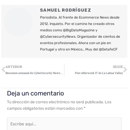
SAMUEL RODRÍGUEZ
Periodista. Al frente de Ecommerce News desde
2012. Inquieto. Por el camino he creado otros
medios como @BigDataMagazine y
@CybersecurityNews. Organizador de cientos de
eventos profesionales. Ahora con un pie en
Portugal y otro en México… Muy del @GetafeCF
Ant
S
ANTERIOR
SEGUE
Resumen semanal de CyberSecurity News – 30 de abril de 2021
Post Afterwork IT de La Latina Valley
Deja un comentario
Tu dirección de correo electrónico no será publicada.
Los
campos obligatorios están marcados con
*
Escribe
aquí...