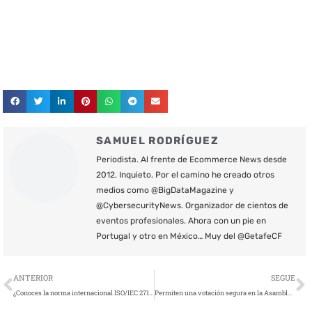
SAMUEL RODRÍGUEZ
Periodista. Al frente de Ecommerce News desde
2012. Inquieto. Por el camino he creado otros
medios como @BigDataMagazine y
@CybersecurityNews. Organizador de cientos de
eventos profesionales. Ahora con un pie en
Portugal y otro en México… Muy del @GetafeCF
Ant
S
ANTERIOR
SEGUE
¿Conoces la norma internacional ISO/IEC 27102 sobre ciberseguros?
Permiten una votación segura en la Asamblea General de Panam Sports con una nueva aplicación basada en Blockchain