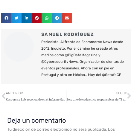
SAMUEL RODRÍGUEZ
Periodista. Al frente de Ecommerce News desde
2012. Inquieto. Por el camino he creado otros
medios como @BigDataMagazine y
@CybersecurityNews. Organizador de cientos de
eventos profesionales. Ahora con un pie en
Portugal y otro en México… Muy del @GetafeCF
Ant
S
ANTERIOR
SEGUE
Kaspersky Lab, reconocido en el informe Gartner sobre Funcionalidades críticas para plataformas de protección endpoint
Solo uno de cada cinco responsables de TI afirma estar bien preparado para un ciberataque
Deja un comentario
Tu dirección de correo electrónico no será publicada.
Los