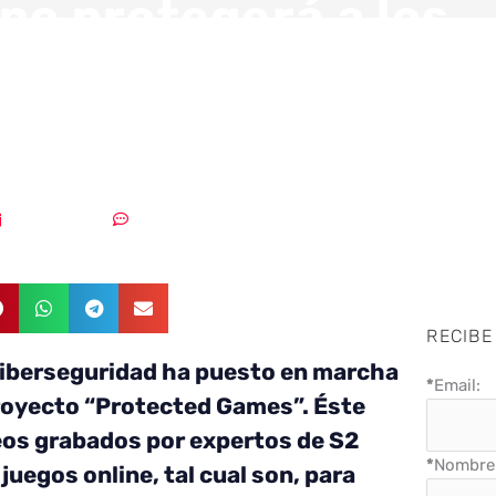
po protegerá a los
res online de la
elincuencia
03/08/2020
Sin comentarios
RECIBE
ciberseguridad ha puesto en marcha
*
Email:
royecto “Protected Games”. Éste
eos grabados por expertos de S2
*
Nombre 
juegos online, tal cual son, para