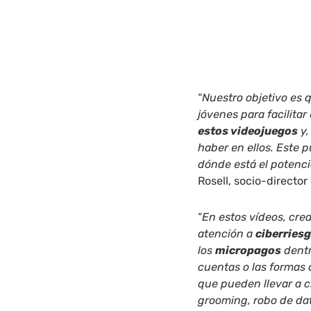
“
Nuestro objetivo es q
jóvenes para facilita
estos videojuegos
y,
haber en ellos. Este 
dónde está el potenci
Rosell, socio-director
“
En estos vídeos, cr
atención a
ciberries
los
micropagos
dentr
cuentas o las formas 
que pueden llevar a c
grooming, robo de da