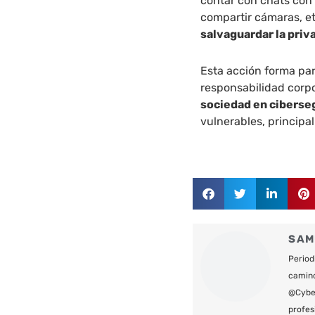
contar con chats con 
compartir cámaras, e
salvaguardar la priv
Esta acción forma par
responsabilidad corp
sociedad en ciberseg
vulnerables, principa
SAM
Period
camin
@Cyber
profes