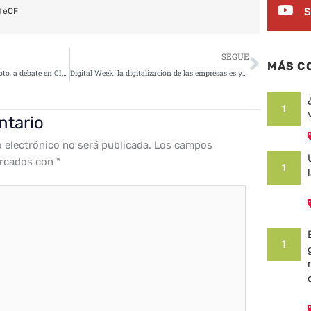
S
feCF
Siguie
SEGUE
MÁS C
La seguridad en el trabajo a remoto, a debate en CISO Day 2020
Digital Week: la digitalización de las empresas es ya una realidad
1
ntario
o electrónico no será publicada.
Los campos
arcados con
*
1
1