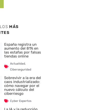
ULOS
MÁS
NTES
España registra un
aumento del 81% en
las estafas por falsas
tiendas online
Actualidad
,
Ciberseguridad
Sobrevivir a la era del
caos industrializado:
cómo navegar por el
nuevo cálculo del
ciberriesgo
Cyber Expertos
La IA y la reducción