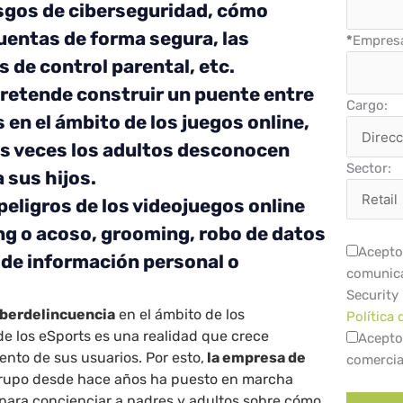
sgos de ciberseguridad, cómo
cuentas de forma segura, las
*
Empres
 de control parental, etc.
 pretende construir un puente entre
Cargo:
 en el ámbito de los juegos online,
s veces los adultos desconocen
Sector:
 sus hijos.
peligros de los videojuegos online
ng o acoso, grooming, robo de datos
Acepto 
 de información personal o
comunica
Security
iberdelincuencia
en el ámbito de los
Política 
de los eSports es una realidad que crece
Acepto
nto de sus usuarios. Por esto,
la empresa de
comercia
upo desde hace años ha puesto en marcha
s para concienciar a padres y adultos sobre cómo