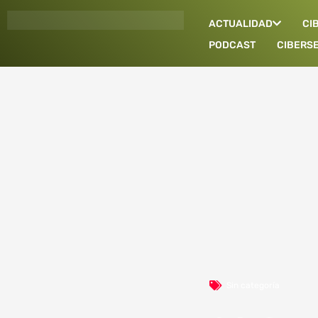
Ir
ACTUALIDAD
CI
al
contenido
PODCAST
CIBERS
Sin categoría