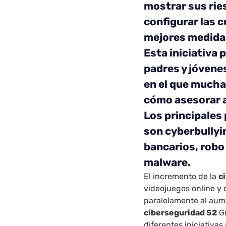
mostrar sus rie
configurar las 
mejores medidas
Esta iniciativa
padres y jóvenes
en el que mucha
cómo asesorar a
Los principales 
son cyberbullyi
bancarios, robo
malware.
El incremento de la
c
videojuegos online y 
paralelamente al aume
ciberseguridad S2
Gr
diferentes iniciativa