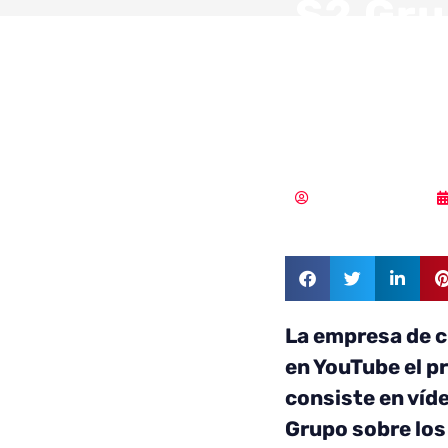
S2 Gru
jugado
ciberd
Samuel Rodríguez
La empresa de 
en YouTube el p
consiste en víd
Grupo sobre los 