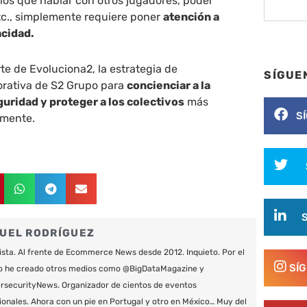
los que hablar con otros jugadores, poder
tc., simplemente requiere poner
atención a
acidad.
te de Evoluciona2, la estrategia de
SÍGUE
orativa de S2 Grupo para
concienciar a la
uridad y proteger a los colectivos
más
S
lmente.
UEL RODRÍGUEZ
ista. Al frente de Ecommerce News desde 2012. Inquieto. Por el
SÍ
o he creado otros medios como @BigDataMagazine y
securityNews. Organizador de cientos de eventos
ionales. Ahora con un pie en Portugal y otro en México… Muy del