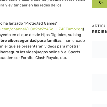
a y evitar caer en las redes de los
upo ha lanzado “Protected Games”
ARTÍC
e.com/
channel/UCd9pzZzA3q-
lLZ4ETXm62qg
)
RECIE
oyecto en el que desde Hijos Digitales, su blog
bre ciberseguridad para familias
, han creado
en el que se presentarán vídeos para mostrar
ibersegura los videojuegos online & e-Sports
ueden ser Fornite, Clash Royale, etc.