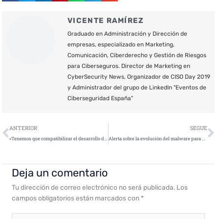
VICENTE RAMÍREZ
Graduado en Administración y Dirección de
empresas, especializado en Marketing,
Comunicación, Ciberderecho y Gestión de Riesgos
para Ciberseguros. Director de Marketing en
CyberSecurity News, Organizador de CISO Day 2019
y Administrador del grupo de LinkedIn "Eventos de
Ciberseguridad España"
Ant
S
ANTERIOR
SEGUE
»Tenemos que compatibilizar el desarrollo de las tecnologías, la transformación digital y el negocio con el respeto de los derechos»
Alerta sobre la evolución del malware para explotar las criptomonedas
Deja un comentario
Tu dirección de correo electrónico no será publicada.
Los
campos obligatorios están marcados con
*
Escribe