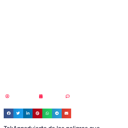
desconocido
puede descubrir
de ti únicamente
con tu número de
móvil?
Vicente Ramírez
24/05/2018
Sin comentarios